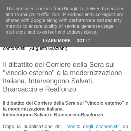
This site uses cookies from Google to deliver its services
Riccardo Realfonzo
and to analyze traffic. Your IP address and user-agent are
shared with Google along with performance and security
metrics to ensure quality of service, generate usage
"dissento da quello che gli economisti americani chiamano
statistics, and to detect and address abuse.
mainstream, il comune modo di pensare della maggioranza.
LEARN MORE
GOT IT
La nuova generazione di economisti, purtroppo, è fatta di
conformisti" (Augusto Graziani)
Il dibattito del Corriere della Sera sul
"vincolo esterno" e la modernizzazione
italiana. Intervengono Salvati,
Brancaccio e Realfonzo
Il dibattito del Corriere della Sera sul "vincolo esterno" e
la modernizzazione italiana.
Intervengono Salvati e Brancaccio-Realfonzo
Dopo la pubblicazione del "
monito degli economisti
" da