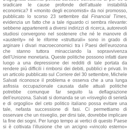
sradicare le cause profonde dell'attuale instabilità
economica? Il «monito degli economisti» da noi promosso,
pubblicato lo scorso 23 settembre dal
Financial Times
,
evidenzia un fatto che a tale riguardo ci sembra rilevante:
sebbene appartenenti a diversi indirizzi di ricerca, autorevoli
studiosi convergono nel sostenere che né le manovre di
«austerity» né le riforme «strutturali» sono in grado di
arginare i divari macroeconomici tra i Paesi dell'eurozona
che stanno tuttora minacciando la sopravvivenza
dell'Unione monetaria. Queste politiche possono infatti dare
luogo a una depressione dei redditi di tale portata da
rendere più difficili i rimborsi dei debiti, pubblici e privati. In
un articolo pubblicato sul
Corriere
del 30 settembre, Michele
Salvati riconosce il problema e osserva che a una lunga
asfissia occupazionale causata dalle attuali politiche
potrebbe comunque far seguito la deflagrazione
dell'eurozona. Salvati si domanda se un «risveglio di serietà
e di orgoglio» del ceto politico italiano possa evitare una
tale, nefasta successione di fasi. Ci permettiamo di
osservare che un risveglio, per dirsi tale, dovrebbe implicare
la fine dei sogni. Per lungo tempo ai vertici di questo Paese
si è coltivata l'illusione che un arcigno «vincolo esterno»