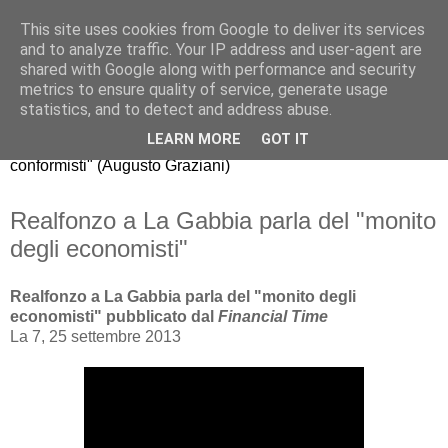
This site uses cookies from Google to deliver its services
Riccardo Realfonzo
and to analyze traffic. Your IP address and user-agent are
shared with Google along with performance and security
metrics to ensure quality of service, generate usage
"dissento da quello che gli economisti americani chiamano
statistics, and to detect and address abuse.
mainstream, il comune modo di pensare della maggioranza.
LEARN MORE
GOT IT
La nuova generazione di economisti, purtroppo, è fatta di
conformisti" (Augusto Graziani)
Realfonzo a La Gabbia parla del "monito
degli economisti"
Realfonzo a La Gabbia parla del "monito degli
economisti" pubblicato dal
Financial Time
La 7, 25 settembre 2013