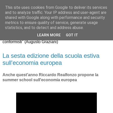
This site uses cookies from Google to deliver its services
Riccardo Realfonzo
and to analyze traffic. Your IP address and user-agent are
shared with Google along with performance and security
metrics to ensure quality of service, generate usage
"dissento da quello che gli economisti americani chiamano
statistics, and to detect and address abuse.
mainstream, il comune modo di pensare della maggioranza.
LEARN MORE
GOT IT
La nuova generazione di economisti, purtroppo, è fatta di
conformisti" (Augusto Graziani)
La sesta edizione della scuola estiva
sull'economia europea
Anche quest'anno Riccardo Realfonzo propone la
summer school sull'economia europea