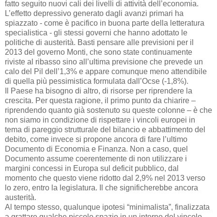
fatto seguito nuovi cali dei livelli di attività dell’economia.
L’effetto depressivo generato dagli avanzi primari ha
spiazzato - come è pacifico in buona parte della letteratura
specialistica - gli stessi governi che hanno adottato le
politiche di austerità. Basti pensare alle previsioni per il
2013 del governo Monti, che sono state continuamente
riviste al ribasso sino all’ultima previsione che prevede un
calo del Pil dell’1,3% e appare comunque meno attendibile
di quella più pessimistica formulata dall’Ocse (-1,8%).
Il Paese ha bisogno di altro, di risorse per riprendere la
crescita. Per questa ragione, il primo punto da chiarire –
riprendendo quanto già sostenuto su queste colonne – è che
non siamo in condizione di rispettare i vincoli europei in
tema di pareggio strutturale del bilancio e abbattimento del
debito, come invece si propone ancora di fare l’ultimo
Documento di Economia e Finanza. Non a caso, quel
Documento assume coerentemente di non utilizzare i
margini concessi in Europa sul deficit pubblico, dal
momento che questo viene ridotto dal 2,9% nel 2013 verso
lo zero, entro la legislatura. Il che significherebbe ancora
austerità.
Al tempo stesso, qualunque ipotesi “minimalista”, finalizzata
a grattare qualche piccolo spazio in un intorno del vincolo