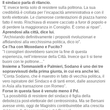
Il sindaco parla di rilancio.
"E invece tenta solo di resistere sulla poltrona. La sua
credibilità è crollata per l’incapacità amministrativa e con il
tonfo elettorale. Le clamorose contestazioni di piazza hanno
fatto il resto. Rischiava di essere cacciato a furor di popolo e
di perdere la maggioranza in Consiglio. È corso ai ripari".
Aprendosi alla città, dice lui.
"Archiviando definitivamente i propositi rivoluzionari e
affidandosi alla vecchissima politica, dico io”.
Ce l’ha con Moxedano e Fucito?
"I consiglieri dovrebbero sancire la fine di questa
esperienza, nell’interesse della Città. Invece qui li si tiene
buoni con le poltrone…"
Insieme a Tommasielli e Palmieri, Sodano è uno dei tre
sopravvissuti della prima giunta, in cui era anche lei.
"Conta Sodano, che è maestro in fatto di vecchia politica, il
vero ispiratore del Sindaco e di tanti errori, dalle assunzioni
in Asìa alla transazione con Romeo".
Forse in questa fase è venuto meno il Pd.
"La possibilità di resistere del sindaco è figlia della
debolezza post-elettorale del centrosinistra. Ma se Bersani
avesse vinto, oggi de Magistris contribuirebbe alla crescita