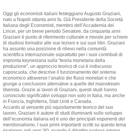
Oggi gli economisti italiani festeggiano Augusto Graziani,
nato a Napoli ottanta anni fa. Già Presidente della Società
Italiana degli Economisti, membro dell’Accademia dei
Lincei, per un breve periodo Senatore, da cinquanta anni
Graziani è punto di riferimento culturale e morale per schiere
di studiosi formatisi alle sue lezioni e sui suoi libri. Graziani
ha assunto una posizione di rilievo nella comunità
scientifica internazionale soprattutto per i suoi contributi di
impronta keynesiana sulla “teoria monetaria della
produzione”, un approccio teorico di cui è indiscusso
caposcuola, che descrive il funzionamento del sistema
economico attraverso l’analisi dei flussi monetari e che
giunge a conclusioni alternative a quelle del mainstream
liberista. Grazie ai lavori di Graziani, questi studi hanno
conosciuto significativi sviluppi non solo in Italia, ma anche
in Francia, Inghilterra, Stati Uniti e Canada.
Accanto al versante più squisitamente teorico del suo
lavoro, Graziani è autore di studi illuminanti sullo sviluppo
dell’economia italiana ed è uno dei principali esponenti del
meridionalismo. I suoi primi importanti scritti su questo tema
risalgono agli anni ’60, quando il dibattito ruotava intorno