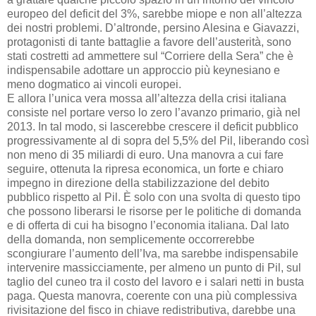
europeo del deficit del 3%, sarebbe miope e non all’altezza
dei nostri problemi. D’altronde, persino Alesina e Giavazzi,
protagonisti di tante battaglie a favore dell’austerità, sono
stati costretti ad ammettere sul “Corriere della Sera” che è
indispensabile adottare un approccio più keynesiano e
meno dogmatico ai vincoli europei.
E allora l’unica vera mossa all’altezza della crisi italiana
consiste nel portare verso lo zero l’avanzo primario, già nel
2013. In tal modo, si lascerebbe crescere il deficit pubblico
progressivamente al di sopra del 5,5% del Pil, liberando così
non meno di 35 miliardi di euro. Una manovra a cui fare
seguire, ottenuta la ripresa economica, un forte e chiaro
impegno in direzione della stabilizzazione del debito
pubblico rispetto al Pil. È solo con una svolta di questo tipo
che possono liberarsi le risorse per le politiche di domanda
e di offerta di cui ha bisogno l’economia italiana. Dal lato
della domanda, non semplicemente occorrerebbe
scongiurare l’aumento dell’Iva, ma sarebbe indispensabile
intervenire massicciamente, per almeno un punto di Pil, sul
taglio del cuneo tra il costo del lavoro e i salari netti in busta
paga. Questa manovra, coerente con una più complessiva
rivisitazione del fisco in chiave redistributiva, darebbe una