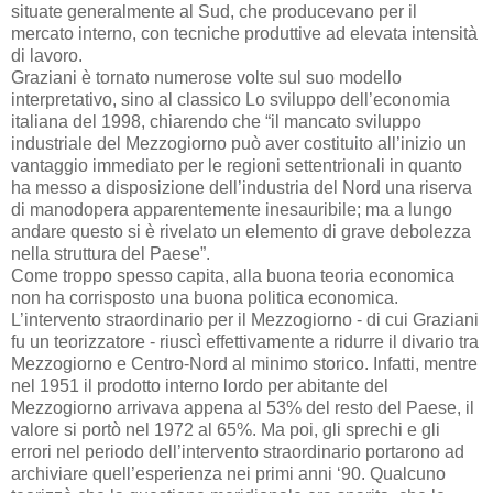
situate generalmente al Sud, che producevano per il
mercato interno, con tecniche produttive ad elevata intensità
di lavoro.
Graziani è tornato numerose volte sul suo modello
interpretativo, sino al classico Lo sviluppo dell’economia
italiana del 1998, chiarendo che “il mancato sviluppo
industriale del Mezzogiorno può aver costituito all’inizio un
vantaggio immediato per le regioni settentrionali in quanto
ha messo a disposizione dell’industria del Nord una riserva
di manodopera apparentemente inesauribile; ma a lungo
andare questo si è rivelato un elemento di grave debolezza
nella struttura del Paese”.
Come troppo spesso capita, alla buona teoria economica
non ha corrisposto una buona politica economica.
L’intervento straordinario per il Mezzogiorno - di cui Graziani
fu un teorizzatore - riuscì effettivamente a ridurre il divario tra
Mezzogiorno e Centro-Nord al minimo storico. Infatti, mentre
nel 1951 il prodotto interno lordo per abitante del
Mezzogiorno arrivava appena al 53% del resto del Paese, il
valore si portò nel 1972 al 65%. Ma poi, gli sprechi e gli
errori nel periodo dell’intervento straordinario portarono ad
archiviare quell’esperienza nei primi anni ‘90. Qualcuno