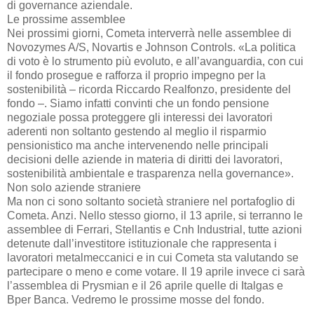
di governance aziendale.
Le prossime assemblee
Nei prossimi giorni, Cometa interverrà nelle assemblee di
Novozymes A/S, Novartis e Johnson Controls. «La politica
di voto è lo strumento più evoluto, e all’avanguardia, con cui
il fondo prosegue e rafforza il proprio impegno per la
sostenibilità – ricorda Riccardo Realfonzo, presidente del
fondo –. Siamo infatti convinti che un fondo pensione
negoziale possa proteggere gli interessi dei lavoratori
aderenti non soltanto gestendo al meglio il risparmio
pensionistico ma anche intervenendo nelle principali
decisioni delle aziende in materia di diritti dei lavoratori,
sostenibilità ambientale e trasparenza nella governance».
Non solo aziende straniere
Ma non ci sono soltanto società straniere nel portafoglio di
Cometa. Anzi. Nello stesso giorno, il 13 aprile, si terranno le
assemblee di Ferrari, Stellantis e Cnh Industrial, tutte azioni
detenute dall’investitore istituzionale che rappresenta i
lavoratori metalmeccanici e in cui Cometa sta valutando se
partecipare o meno e come votare. Il 19 aprile invece ci sarà
l’assemblea di Prysmian e il 26 aprile quelle di Italgas e
Bper Banca. Vedremo le prossime mosse del fondo.