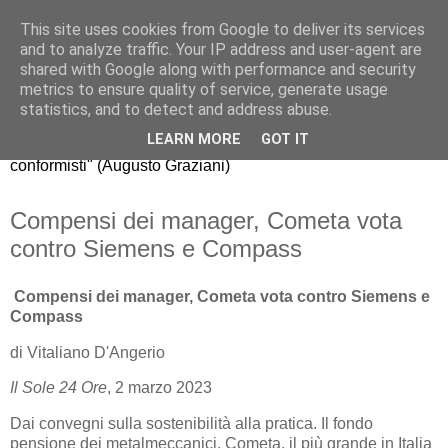
This site uses cookies from Google to deliver its services
Riccardo Realfonzo
and to analyze traffic. Your IP address and user-agent are
shared with Google along with performance and security
metrics to ensure quality of service, generate usage
"dissento da quello che gli economisti americani chiamano
statistics, and to detect and address abuse.
mainstream, il comune modo di pensare della maggioranza.
LEARN MORE
GOT IT
La nuova generazione di economisti, purtroppo, è fatta di
conformisti" (Augusto Graziani)
Compensi dei manager, Cometa vota
contro Siemens e Compass
Compensi dei manager, Cometa vota contro Siemens e
Compass
di Vitaliano D'Angerio
Il Sole 24 Ore
, 2 marzo 2023
Dai convegni sulla sostenibilità alla pratica. Il fondo
pensione dei metalmeccanici, Cometa, il più grande in Italia