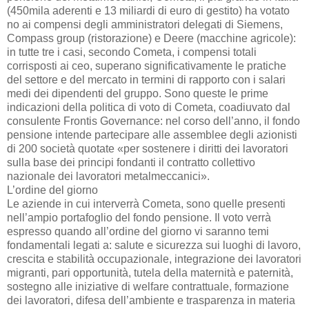
(450mila aderenti e 13 miliardi di euro di gestito) ha votato
no ai compensi degli amministratori delegati di Siemens,
Compass group (ristorazione) e Deere (macchine agricole):
in tutte tre i casi, secondo Cometa, i compensi totali
corrisposti ai ceo, superano significativamente le pratiche
del settore e del mercato in termini di rapporto con i salari
medi dei dipendenti del gruppo. Sono queste le prime
indicazioni della politica di voto di Cometa, coadiuvato dal
consulente Frontis Governance: nel corso dell’anno, il fondo
pensione intende partecipare alle assemblee degli azionisti
di 200 società quotate «per sostenere i diritti dei lavoratori
sulla base dei principi fondanti il contratto collettivo
nazionale dei lavoratori metalmeccanici».
L’ordine del giorno
Le aziende in cui interverrà Cometa, sono quelle presenti
nell’ampio portafoglio del fondo pensione. Il voto verrà
espresso quando all’ordine del giorno vi saranno temi
fondamentali legati a: salute e sicurezza sui luoghi di lavoro,
crescita e stabilità occupazionale, integrazione dei lavoratori
migranti, pari opportunità, tutela della maternità e paternità,
sostegno alle iniziative di welfare contrattuale, formazione
dei lavoratori, difesa dell’ambiente e trasparenza in materia