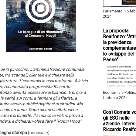
Parlamento, 15 feb
2024
La proposta
Realfonzo: "Att
la previdenza
complementare
lo sviluppo del
Paese"
oli in ginocchio. L’amministrazione comunale
te, tra scandali, clientele e inchieste della
stratura. L’economia in crisi profonda. A inizio
9, l’economista progressista Riccardo
fonzo diventa assessore al bilancio. E prova a
Economia e Politic
febbraio 2024
 la verità sui conti, a fermare gli affaristi, a
ituire servizi pubblici dignitosi ai cittadini. Ma
 solo un anno. Dopo alcuni risultati, viene
Così Cometa vo
cato e si dimette. Il sindaco Iervolino prova a
gli ESG nelle
ndersi e dichiara: voleva fare il “Robin Hood”.
aziende. Intervi
Riccardo Realf
segna stampa
(principale)