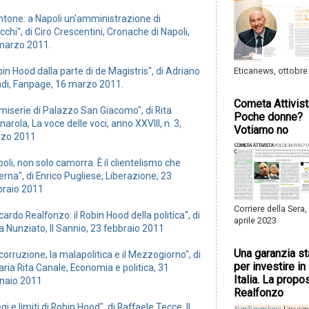
ntone: a Napoli un'amministrazione di
cchi", di Ciro Crescentini, Cronache di Napoli,
marzo 2011.
Eticanews, ottobre
in Hood dalla parte di de Magistris", di Adriano
ndi, Fanpage, 16 marzo 2011.
Cometa Attivist
miserie di Palazzo San Giacomo", di Rita
Poche donne?
arola, La voce delle voci, anno XXVIII, n. 3,
Votiamo no
zo 2011
oli, non solo camorra. È il clientelismo che
rna", di Enrico Pugliese, Liberazione, 23
braio 2011
Corriere della Sera,
cardo Realfonzo: il Robin Hood della politica", di
aprile 2023
a Nunziato, Il Sannio, 23 febbraio 2011
Una garanzia st
corruzione, la malapolitica e il Mezzogiorno", di
per investire in
ria Rita Canale, Economia e politica, 31
Italia. La propo
naio 2011
Realfonzo
gi e limiti di Robin Hood", di Raffaele Tecce, Il