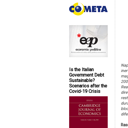
Nap
Is the Italian
iner
Government Debt
magi
Sustainable?
200
Scenarios after the
Real
Covid-19 Crisis
dire
rest
dura
bloc
dife
Ras