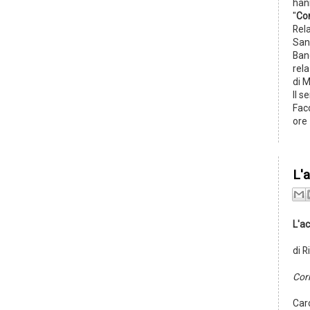
han
"
Com
Rela
Sann
Banc
rela
di 
Il s
Fac
ore 
L'
L'ac
di 
Cor
Caro