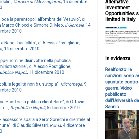
Alternative
dolini,
Corriere del Mezzogiorno
, 15 dicembre
Investment
0
Opportunities st
limited in Italy
lode la parentopoli all’ombra del Vesuvio", di
n Marco Chiocci e Simone Di Meo,
Il Giornale
, 14
embre 2010
 a Napoli hai fallito", di Alessio Postiglione,
ra
, 14 dicembre 2010
In evidenza
oppe nomine disinvolte nella pubblica
nistrazione", di Alessio Postiglione,
Realfonzo: le
ubblica Napoli
, 11 dicembre 2010
sanzioni sono a
spuntate contro 
oli, la legalità non è un'utopia",
Micromega
, 9
guerra. Video
embre 2010
pubblicato
dall'Università de
in Hood nella politica clientelare", di Ottavio
Sannio
relli,
Repubblica Napoli
, 5 dicembre 2010
x assessore spara a zero: Sprechi e clientele al
ne", di Claudio Silvestri,
Roma
, 4 dicembre
0