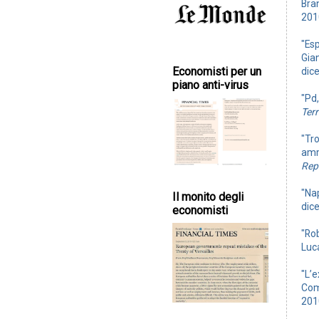
Bran
201
"Esp
Gia
Economisti per un
dic
piano anti-virus
"Pd,
Ter
"Tr
ammi
Rep
"Nap
Il monito degli
dic
economisti
"Rob
Luca
"L’e
Comu
201