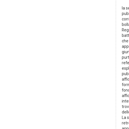
la s
pubb
cont
bol
Reg
batt
che 
appi
giun
pur
refe
espl
pub
affi
form
fon
affi
inte
tro
dell
La s
retr
anni