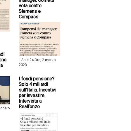
manager, Cometa
vota contro
Siemens e
Compass
ndi
ono
Il Sole 24 Ore, 2 marzo
ia
2023
I fondi pensione?
Solo 4 miliardi
sull'Italia. Incentivi
per investire.
Intervista a
Realfonzo
gennaio