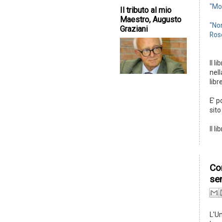
"Mo
Il tributo al mio
Maestro, Augusto
"No
Graziani
Ros
Il l
nell
libr
E' p
sito
Il l
Com
se
L'Un