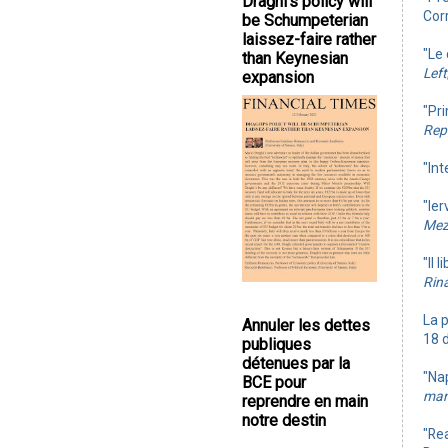
Draghi's policy will
Cor
be Schumpeterian
laissez-faire rather
"Le 
than Keynesian
Left
expansion
"Pri
Rep
"Int
"Ier
Mez
"Il 
Rin
La p
Annuler les dettes
18 
publiques
détenues par la
"Nap
BCE pour
man
reprendre en main
notre destin
"Rea