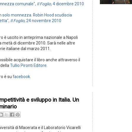
nnezza comunale",
Il Foglio
, 4 dicembre 2010
n solo monnezza. Robin Hood scudiscia
etta",
Il Foglio
, 24 novembre 2010
ibro è uscito in anteprima nazionale a Napoli
a metà di dicembre 2010. Sarà nelle altre
erie italiane dal marzo 2011.
ossibile acquistare il libro anche attraverso il
 della
Tullio Pironti Editore
.
ibro è su
facebook
.
petitività e sviluppo in Italia. Un
minario
iversità di Macerata e il Laboratorio Vicarelli