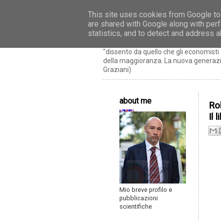
This site uses cookies from Google to 
are shared with Google along with perf
Riccardo Realfon
statistics, and to detect and address 
"dissento da quello che gli economis
della maggioranza. La nuova generazio
Graziani)
about me
Ro
Il 
Mio breve profilo e
pubblicazioni
scientifiche