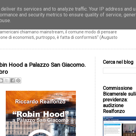
deliver its services and to analyze traffic. Your IP address and 
ormance and security metrics to ensure quality of service, gene
zo
abuse.
ti americani chiamano mainstream, il comune modo di pensare
ne di economisti, purtroppo, è fatta di conformisti" (Augusto
Cerca nel blog
bin Hood a Palazzo San Giacomo.
libro
Commissione
Bicamerale sull
previdenza:
audizione
Realfonzo