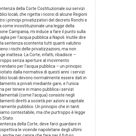
entenza della Corte Costituzionale sui servizi
lici locali, che rigetta i ricorsi di alcune Regioni
ro i principi privatizzatori del decreto Ronchi e
la come incostituzionale una legge della
ione Campania, mi induce a fare il punto sulla
aglia per l’acqua pubblica a Napoli. Inutile dire
la sentenza scontenta tutti quanti valutino
eno i rischi delle privatizzazioni, ma non
ge inattesa. La Corte, infatti, ribadisce –
troppo senza aperture al movimento
rendario per l’acqua pubblica – un principio
icitato dalla normativa di questi anni: i servizi
blici locali devono normalmente essere dati in
damento a privati mediante gare, e l’unica
a per tenere in mano pubblica i servizi
damentali (come l’acqua) consiste negli
damenti diretti a società per azioni a capitale
ramente pubblico. Un principio che in tanti
viamo contestabile, ma che purtroppo è legge
o Stato.
entenza della Corte, deve farci guardare in
ospettiva le vicende napoletane degli ultimi
, anche per capire che fare per il futuro.