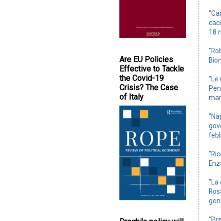
"Ca
caci
18 
"Rob
Are EU Policies
Bio
Effective to Tackle
the Covid-19
"Le 
Crisis? The Case
Penn
of Italy
mar
"Nap
gove
feb
"Ric
Enz
"La 
Rosa
gen
"Pre