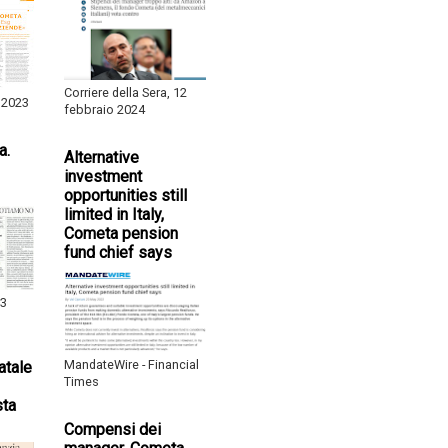
Corriere della Sera, 12
 2023
febbraio 2024
a.
Alternative
investment
opportunities still
limited in Italy,
Cometa pension
fund chief says
 3
MandateWire - Financial
atale
Times
sta
Compensi dei