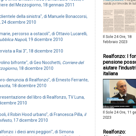
riere del Mezzogiorno, 18 gennaio 2011
clientele della sinistra", di Manuele Bonaccorsi,
, 24 dicembre 2010
marie, percorso a ostacoli", di Ottavio Lucarelli,
Il Sole 24 Ore, 18
ubblica Napoli
, 19 dicembre 2010
febbraio 2023
ervista a Rai 3", 18 dicembre 2010
Realfonzo: I fo
pensione poss
volino bifronte", di Geo Nocchetti,
Corriere del
aiutare l'industr
zogiorno
, 18 dicembre 2010
italiana
libro-denuncia di Realfonzo", di Ernesto Ferrante,
ascita
, 18 dicembre 2010
resentazione del libro di Realfonzo, TV Luna,
dicembre 2010
Il Sole 24 Ore, 11 
oli, il Robin Hood urbano", di Francesca Pilla,
il
2023
ifesto
, 17 dicembre 2010
Realfonzo:
lfonzo: i dieci anni peggiori", di Simona