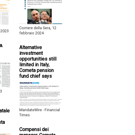
Corriere della Sera, 12
 2023
febbraio 2024
a.
Alternative
investment
opportunities still
limited in Italy,
Cometa pension
fund chief says
 3
MandateWire - Financial
atale
Times
sta
Compensi dei