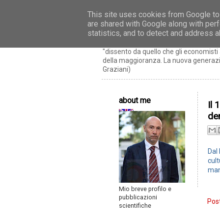
This site uses cookies from Google to 
are shared with Google along with perf
Riccardo Realfon
statistics, and to detect and address 
"dissento da quello che gli economis
della maggioranza. La nuova generazio
Graziani)
about me
Il 
de
Dal
cult
man
Mio breve profilo e
pubblicazioni
Post
scientifiche