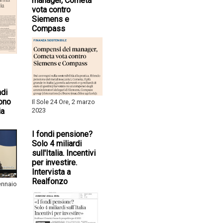
manager, Cometa
vota contro
Siemens e
Compass
ndi
ono
Il Sole 24 Ore, 2 marzo
ia
2023
I fondi pensione?
Solo 4 miliardi
sull'Italia. Incentivi
per investire.
Intervista a
Realfonzo
gennaio