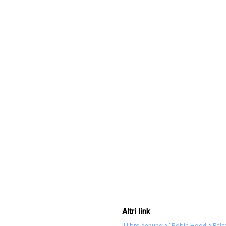
Altri link
Il libro-denuncia "Robin Hood a Pa