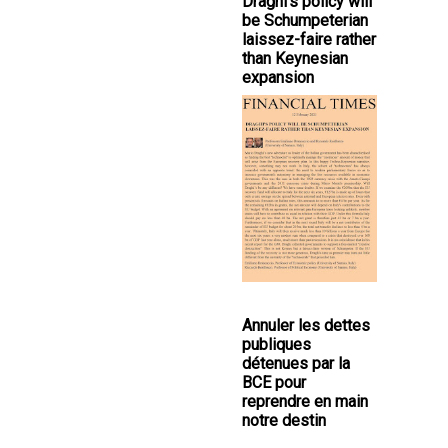
Draghi's policy will
be Schumpeterian
laissez-faire rather
than Keynesian
expansion
Annuler les dettes
publiques
détenues par la
BCE pour
reprendre en main
notre destin