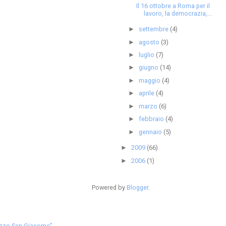
Il 16 ottobre a Roma per il
lavoro, la democrazia,...
settembre
(4)
►
agosto
(3)
►
luglio
(7)
►
giugno
(14)
►
maggio
(4)
►
aprile
(4)
►
marzo
(6)
►
febbraio
(4)
►
gennaio
(5)
►
2009
(66)
►
2006
(1)
►
Powered by
Blogger
.
lazzo San Giacomo"