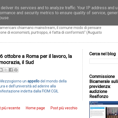
deliver its services and to analyze traffic. Your IP address and 
ormance and security metrics to ensure quality of service, gene
zo
abuse.
ti americani chiamano mainstream, il comune modo di pensare
ne di economisti, purtroppo, è fatta di conformisti" (Augusto
Cerca nel blog
16 ottobre a Roma per il lavoro, la
mocrazia, il Sud
Commissione
Bicamerale sull
 Mezzogiorno un
appello
del mondo della
previdenza:
ura e dell’università ad aderire alla
audizione
ifestazione indetta dalla FIOM CGIL
Realfonzo
 più recente
Home page
Post più vecchio