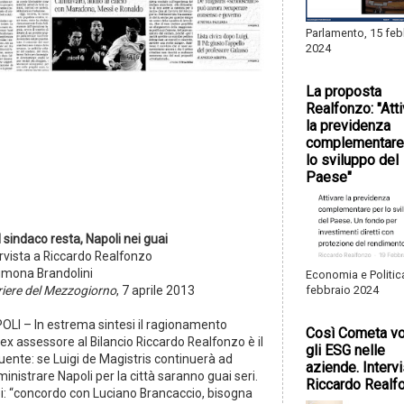
Parlamento, 15 feb
2024
La proposta
Realfonzo: "Att
la previdenza
complementare
lo sviluppo del
Paese"
l sindaco resta, Napoli nei guai
ervista a Riccardo Realfonzo
Simona Brandolini
Economia e Politic
riere del Mezzogiorno
, 7 aprile 2013
febbraio 2024
OLI – In estrema sintesi il ragionamento
Così Cometa vo
’ex assessore al Bilancio Riccardo Realfonzo è il
gli ESG nelle
uente: se Luigi de Magistris continuerà ad
aziende. Intervi
nistrare Napoli per la città saranno guai seri.
Riccardo Realf
oi: “concordo con Luciano Brancaccio, bisogna