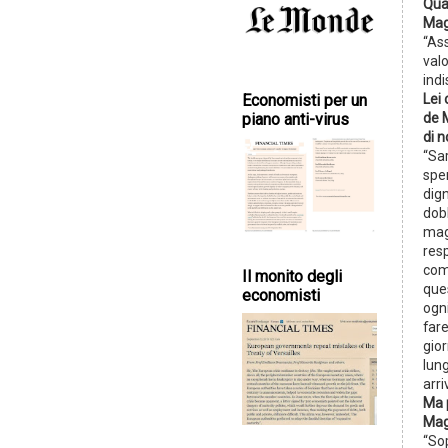
Qual
Mag
“Ass
val
indi
Lei
Economisti per un
de 
piano anti-virus
di 
“Sa
sper
dign
dobb
mag
res
com
Il monito degli
ques
economisti
ogn
fare
gior
lung
arri
Ma p
Mag
“So