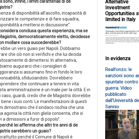
i sono, infine, i limiti caratteriali di de
Alternative
istris?
Investment
enza di disponibilità all’ascolto, incapacità di
Opportunities st
orizzare le competenze e di fare squadra,
limited in Italy
sponibilità a mettersi in discussione”.
 considera conclusa questa esperienza, ma se
Magistris, democraticamente eletto, decidesse
non mollare cosa succederebbe?
rebbe un vero guaio per Napoli. Dobbiamo
are che ciò non si verifichi e che lui decida
In evidenza
itosamente di dimettersi. In alternativa,
iamo augurarci che i consiglieri di
Realfonzo: le
gioranza si assumano fino in fondo le loro
sanzioni sono a
ponsabilità, sfiduciandolo. Dovrebbero
spuntate contro 
prendere che continuare a tenere in vita
guerra. Video
ta amministrazione è un male per la città. E in
pubblicato
i caso, guardi, credo che de Magistris dovrebbe
dall'Università de
 bene i suoi conti. Le manifestazioni di questi
Sannio
ni dimostrano che il sindaco rischia che una
a agonia la città non gliela consenta, che si
vi a dimissioni a furor di popolo”.
erché lei afferma che altri tre anni di de
istris sarebbero un guaio?
prattutto perché il Comune di Napoli è