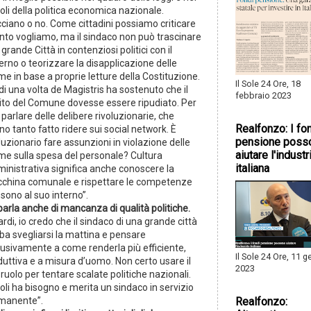
oli della politica economica nazionale.
cciano o no. Come cittadini possiamo criticare
nto vogliamo, ma il sindaco non può trascinare
grande Città in contenziosi politici con il
rno o teorizzare la disapplicazione delle
e in base a proprie letture della Costituzione.
Il Sole 24 Ore, 18
di una volta de Magistris ha sostenuto che il
febbraio 2023
ito del Comune dovesse essere ripudiato. Per
parlare delle delibere rivoluzionarie, che
Realfonzo: I fo
o tanto fatto ridere sui social network. È
pensione poss
luzionario fare assunzioni in violazione delle
aiutare l'industr
me sulla spesa del personale? Cultura
italiana
inistrativa significa anche conoscere la
china comunale e rispettare le competenze
sono al suo interno”.
parla anche di mancanza di qualità politiche.
rdi, io credo che il sindaco di una grande città
ba svegliarsi la mattina e pensare
lusivamente a come renderla più efficiente,
Il Sole 24 Ore, 11 
uttiva e a misura d’uomo. Non certo usare il
2023
ruolo per tentare scalate politiche nazionali.
li ha bisogno e merita un sindaco in servizio
manente”.
Realfonzo: