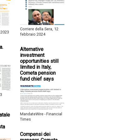
Corriere della Sera, 12
 2023
febbraio 2024
a.
Alternative
investment
opportunities still
limited in Italy,
Cometa pension
fund chief says
 3
MandateWire - Financial
atale
Times
sta
Compensi dei