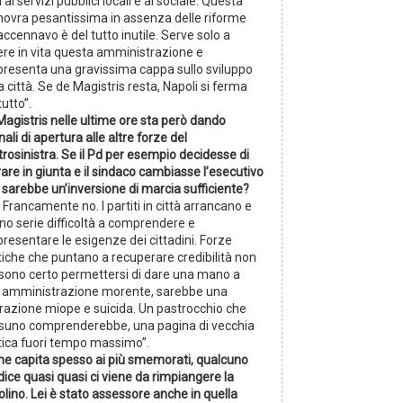
i ai servizi pubblici locali e al sociale. Questa
ovra pesantissima in assenza delle riforme
accennavo è del tutto inutile. Serve solo a
ere in vita questa amministrazione e
presenta una gravissima cappa sullo sviluppo
a città. Se de Magistris resta, Napoli si ferma
tutto”.
Magistris nelle ultime ore sta però dando
ali di apertura alle altre forze del
rosinistra. Se il Pd per esempio decidesse di
are in giunta e il sindaco cambiasse l’esecutivo
 sarebbe un’inversione di marcia sufficiente?
 Francamente no. I partiti in città arrancano e
no serie difficoltà a comprendere e
resentare le esigenze dei cittadini. Forze
tiche che puntano a recuperare credibilità non
sono certo permettersi di dare una mano a
 amministrazione morente, sarebbe una
razione miope e suicida. Un pastrocchio che
suno comprenderebbe, una pagina di vecchia
itica fuori tempo massimo”.
e capita spesso ai più smemorati, qualcuno
dice quasi quasi ci viene da rimpiangere la
olino. Lei è stato assessore anche in quella