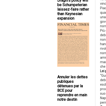
Draghi's policy will
vinc
be Schumpeterian
Pia
laissez-faire rather
qua
than Keynesian
una 
expansion
gove
norm
Più 
deb
non 
hann
rivo
nor
amm
mac
che 
Lei 
“Gua
Annuler les dettes
deb
publiques
esc
détenues par la
prod
BCE pour
suo 
reprendre en main
Napo
notre destin
per