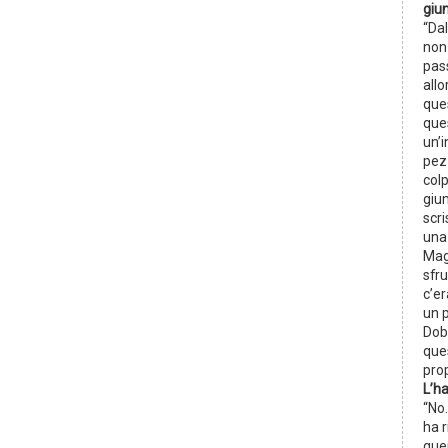
giun
“Dal
non
pas
all
ques
ques
un’i
pezz
col
giun
scri
una
Magi
sfru
c’er
un p
Dob
que
prop
L’ha
“No.
ha r
quer