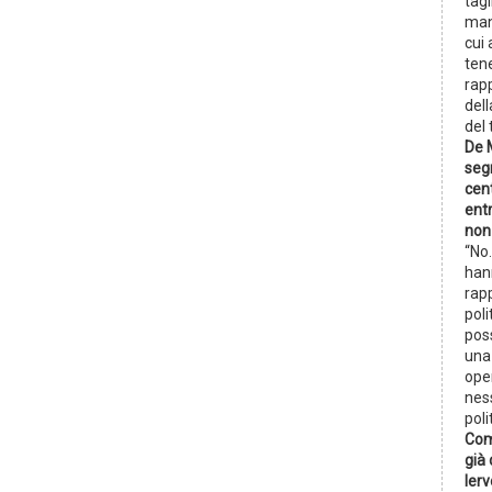
tagl
man
cui 
ten
rap
dell
del 
De 
segn
cent
entr
non
“No.
han
rapp
poli
pos
una
ope
nes
pol
Com
già 
Ierv