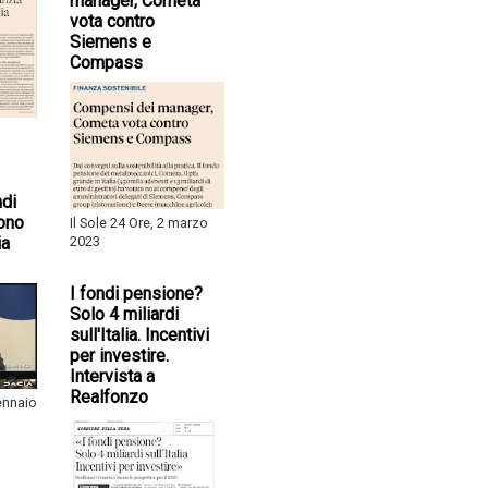
manager, Cometa
vota contro
Siemens e
Compass
ndi
ono
Il Sole 24 Ore, 2 marzo
ia
2023
I fondi pensione?
Solo 4 miliardi
sull'Italia. Incentivi
per investire.
Intervista a
Realfonzo
gennaio