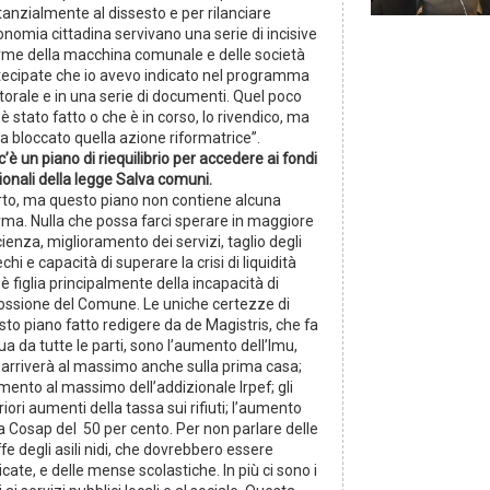
anzialmente al dissesto e per rilanciare
onomia cittadina servivano una serie di incisive
orme della macchina comunale e delle società
tecipate che io avevo indicato nel programma
torale e in una serie di documenti. Quel poco
è stato fatto o che è in corso, lo rivendico, ma
ha bloccato quella azione riformatrice”.
’è un piano di riequilibrio per accedere ai fondi
ionali della legge Salva comuni.
rto, ma questo piano non contiene alcuna
rma. Nulla che possa farci sperare in maggiore
cienza, miglioramento dei servizi, taglio degli
chi e capacità di superare la crisi di liquidità
è figlia principalmente della incapacità di
cossione del Comune. Le uniche certezze di
to piano fatto redigere da de Magistris, che fa
a da tutte le parti, sono l’aumento dell’Imu,
 arriverà al massimo anche sulla prima casa;
mento al massimo dell’addizionale Irpef; gli
riori aumenti della tassa sui rifiuti; l’aumento
a Cosap del 50 per cento. Per non parlare delle
ffe degli asili nidi, che dovrebbero essere
licate, e delle mense scolastiche. In più ci sono i