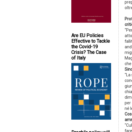
pre
oltr
Prof
crit
“Pe
Are EU Policies
att
Effective to Tackle
fall
the Covid-19
and
Crisis? The Case
migl
of Italy
Magi
che 
Sin
“La
conc
giun
chia
dim
per
né l
Cos
amm
“Cu
fare