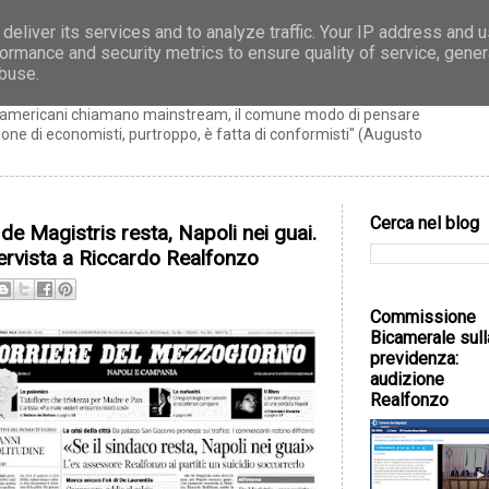
deliver its services and to analyze traffic. Your IP address and 
ormance and security metrics to ensure quality of service, gene
zo
abuse.
ti americani chiamano mainstream, il comune modo di pensare
ne di economisti, purtroppo, è fatta di conformisti" (Augusto
Cerca nel blog
de Magistris resta, Napoli nei guai.
tervista a Riccardo Realfonzo
Commissione
Bicamerale sull
previdenza:
audizione
Realfonzo