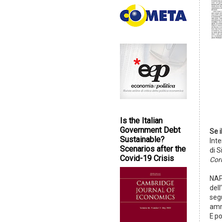
Is the Italian
Government Debt
Se i
Sustainable?
Int
Scenarios after the
di 
Covid-19 Crisis
Cor
NAP
dell
seg
ammi
E p