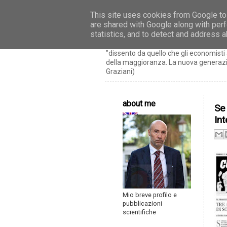
This site uses cookies from Google to 
are shared with Google along with perf
Riccardo Realfon
statistics, and to detect and address 
"dissento da quello che gli economis
della maggioranza. La nuova generazio
Graziani)
about me
Se 
In
Mio breve profilo e
pubblicazioni
scientifiche