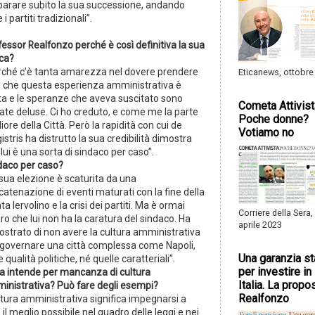
parare subito la sua successione, andando
e i partiti tradizionali”.
essor Realfonzo perché è così definitiva la sua
ica?
rché c’è tanta amarezza nel dovere prendere
Eticanews, ottobre
o che questa esperienza amministrativa è
ita e le speranze che aveva suscitato sono
Cometa Attivist
ate deluse. Ci ho creduto, e come me la parte
Poche donne?
iore della Città. Però la rapidità con cui de
Votiamo no
stris ha distrutto la sua credibilità dimostra
lui è una sorta di sindaco per caso”.
daco per caso?
 sua elezione è scaturita da una
atenazione di eventi maturati con la fine della
ta Iervolino e la crisi dei partiti. Ma è ormai
Corriere della Sera,
ro che lui non ha la caratura del sindaco. Ha
aprile 2023
ostrato di non avere la cultura amministrativa
 governare una città complessa come Napoli,
Una garanzia st
e qualità politiche, né quelle caratteriali”.
per investire in
a intende per mancanza di cultura
Italia. La propo
inistrativa? Può fare degli esempi?
Realfonzo
ltura amministrativa significa impegnarsi a
 il meglio possibile nel quadro delle leggi e nei