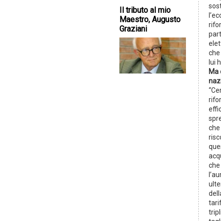
sost
Il tributo al mio
l’ec
Maestro, Augusto
rif
Graziani
par
elet
che 
lui 
Ma c
naz
“Ce
rifo
effi
spre
che 
ris
ques
acqu
che
l’au
ulte
dell
tari
trip