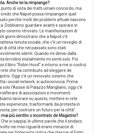
ta. Anche lei la rimpiange?
 punto di vista dei tratti umani concordo, ma
 credo che Napoli possa rimpiangere quel
sato perché molti dei problemi attuali nascono
ora. Dobbiamo guardare avanti e sperare in
to civismo ritrovato. Le manifestazioni di
ti giorni dimostrano che a Napoli c’è
nattesa tenuta sociale, che c’è un risveglio di
i di città che nel passato sono stati
pevolmente silenti. Quando mi dimisi dalla
ta Iervolino inizialmente mi sentii solo. Poi
ssi il libro “Robin Hood” e intorno a me si costruì
 rete che ha contribuito ad eleggere de
stris. Oggi c’è un rinnovato civismo che
tta i social network, si autoconvoca. Prima
a solo l’Assise di Palazzo Marigliano, oggi c’è
roliferare di associazioni e movimenti.
biamo lavorare su questo, mettere in rete
ste esperienze, trasformarle da protesta in
osta, per costruire un futuro per la città”.
 mai più sentito o incontrato de Magistris?
 Che io sappia, le ultime parole che il sindaco
ivolto nei miei riguardi erano minacce di
ela per l’intervista critica che rilasciai al Fatto