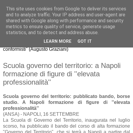
This site uses cookies from Google to deliver its services
Riccardo Realfonzo
and to analyze traffic. Your IP address and user-agent are
shared with Google along with performance and security
metrics to ensure quality of service, generate usage
"dissento da quello che gli economisti americani chiamano
statistics, and to detect and address abuse.
mainstream, il comune modo di pensare della maggioranza.
LEARN MORE
GOT IT
La nuova generazione di economisti, purtroppo, è fatta di
conformisti" (Augusto Graziani)
Scuola governo del territorio: a Napoli
formazione di figure di ''elevata
professionalità''
Scuola governo del territorio: pubblicato bando, borse
studio. A Napoli formazione di figure di ''elevata
professionalità''
(ANSA) - NAPOLI, 16 SETTEMBRE
La Scuola di Governo del Territorio, inaugurata nel luglio
scorso, ha pubblicato il bando del corso di alta formazione
"Governo del Territorio", che si terrà a Napoli a partire dal