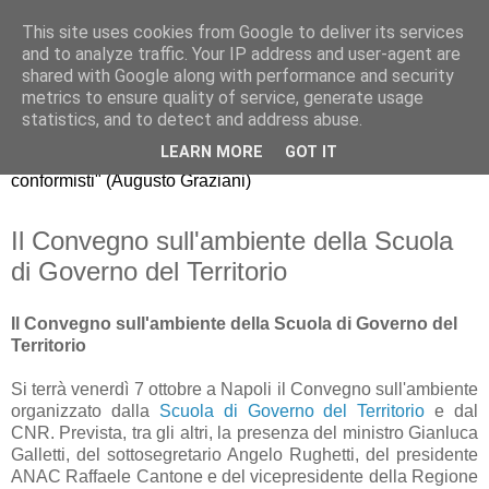
This site uses cookies from Google to deliver its services
Riccardo Realfonzo
and to analyze traffic. Your IP address and user-agent are
shared with Google along with performance and security
metrics to ensure quality of service, generate usage
"dissento da quello che gli economisti americani chiamano
statistics, and to detect and address abuse.
mainstream, il comune modo di pensare della maggioranza.
LEARN MORE
GOT IT
La nuova generazione di economisti, purtroppo, è fatta di
conformisti" (Augusto Graziani)
Il Convegno sull'ambiente della Scuola
di Governo del Territorio
Il Convegno sull'ambiente della Scuola di Governo del
Territorio
Si terrà venerdì 7 ottobre a Napoli il Convegno sull'ambiente
organizzato dalla
Scuola di Governo del Territorio
e dal
CNR. Prevista, tra gli altri, la presenza del ministro Gianluca
Galletti, del sottosegretario Angelo Rughetti, del presidente
ANAC Raffaele Cantone e del vicepresidente della Regione