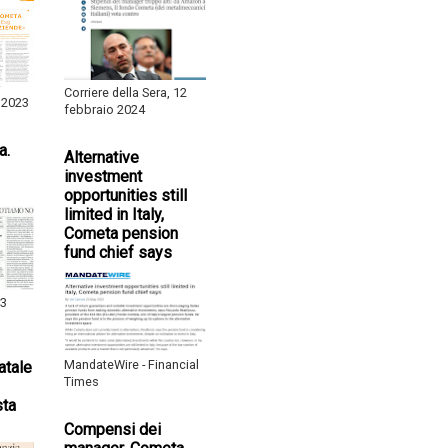
Corriere della Sera, 12
 2023
febbraio 2024
a.
Alternative
investment
opportunities still
limited in Italy,
Cometa pension
fund chief says
 3
MandateWire - Financial
atale
Times
sta
Compensi dei