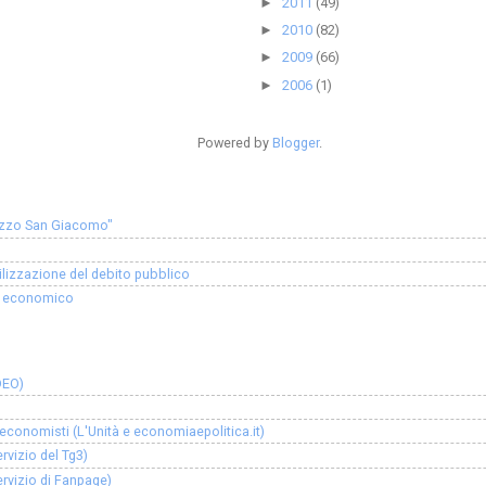
2011
(49)
►
2010
(82)
►
2009
(66)
►
2006
(1)
►
Powered by
Blogger
.
lazzo San Giacomo"
ilizzazione del debito pubblico
ro economico
DEO)
i economisti (L'Unità e economiaepolitica.it)
ervizio del Tg3)
ervizio di Fanpage)