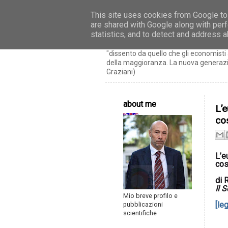
This site uses cookies from Google to 
are shared with Google along with perf
Riccardo Realfon
statistics, and to detect and address 
"dissento da quello che gli economis
della maggioranza. La nuova generazio
Graziani)
about me
L’
co
L’e
cos
di
R
Il 
Mio breve profilo e
[leg
pubblicazioni
scientifiche