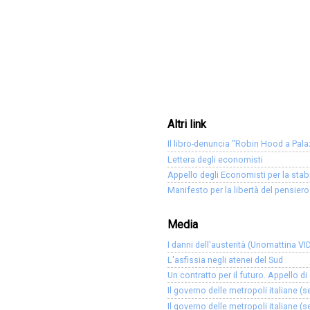
Altri link
Il libro-denuncia "Robin Hood a Pa
Lettera degli economisti
Appello degli Economisti per la stab
Manifesto per la libertà del pensie
Media
I danni dell'austerità (Unomattina VI
L'asfissia negli atenei del Sud
Un contratto per il futuro. Appello d
Il governo delle metropoli italiane (s
Il governo delle metropoli italiane (s