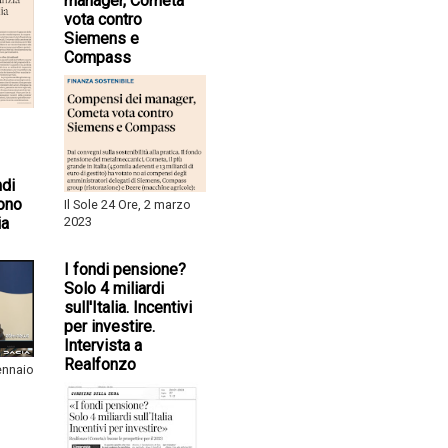
manager, Cometa
vota contro
Siemens e
Compass
ndi
ono
Il Sole 24 Ore, 2 marzo
ia
2023
I fondi pensione?
Solo 4 miliardi
sull'Italia. Incentivi
per investire.
Intervista a
Realfonzo
gennaio