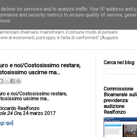
deliver its services and to analyze traffic. Your IP address and 
ormance and security metrics to ensure quality of service, gene
zo
abuse.
ti americani chiamano mainstream, il comune modo di pensare
ne di economisti, purtroppo, è fatta di conformisti" (Augusto
Cerca nel blog
euro e noi/Costosissimo restare,
stosissimo uscirne ma...
Commissione
uro e noi/Costosissimo restare,
Bicamerale sull
tosissimo uscirne ma...
previdenza:
audizione
iccardo Realfonzo
Realfonzo
Sole 24 Ore
, 24 marzo 2017
gi qui]