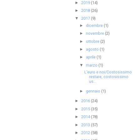
2019
(14)
►
2018
(26)
►
2017
(9)
▼
dicembre
(1)
►
novembre
(2)
►
ottobre
(2)
►
agosto
(1)
►
aprile
(1)
►
marzo
(1)
▼
L’euro e noi/Costosissimo
restare, costosissimo
us...
gennaio
(1)
►
2016
(24)
►
2015
(35)
►
2014
(78)
►
2013
(57)
►
2012
(58)
►