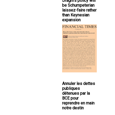
Draghi's policy will
be Schumpeterian
laissez-faire rather
than Keynesian
expansion
Annuler les dettes
publiques
détenues par la
BCE pour
reprendre en main
notre destin