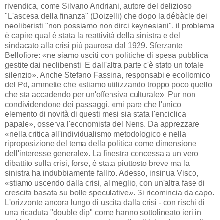
rivendica, come Silvano Andriani, autore del delizioso
"L'ascesa della finanza" (Doizelli) che dopo la débàcle dei
neoliberisti "non possiamo non dirci keynesiani", il problema
è capire qual è stata la reattività della sinistra e del
sindacato alla crisi più paurosa dal 1929. Sferzante
Bellofiore: «ne siamo usciti con politiche di spesa pubblica
gestite dai neolibensti. E dall'altra parte c'è stato un totale
silenzio». Anche Stefano Fassina, responsabile ecollomico
del Pd, ammette che «stiamo utilizzando troppo poco quello
che sta accadendo per un'offensiva culturale». Pur non
condividendone dei passaggi, «mi pare che l'unico
elemento di novità di questi mesi sia stata l'enciclica
papale», osserva l'economista del Nens. Da apprezzare
«nella critica all'individualismo metodologico e nella
riproposizione del tema della politica come dimensione
dell'interesse generale». La finestra concessa a un vero
dibattito sulla crisi, forse, è stata piuttosto breve ma la
sinistra ha indubbiamente fallito. Adesso, insinua Visco,
«stiamo uscendo dalla crisi, al meglio, con un'altra fase di
crescita basata su bolle speculative». Si ricomincia da capo.
L'orizzonte ancora lungo di uscita dalla crisi - con rischi di
una ricaduta "double dip" come hanno sottolineato ieri in