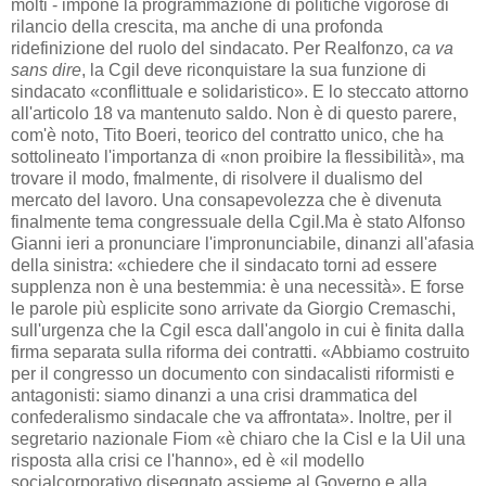
molti - impone la programmazione di politiche vigorose di
rilancio della crescita, ma anche di una profonda
ridefinizione del ruolo del sindacato. Per Realfonzo,
ca va
sans dire
, la Cgil deve riconquistare la sua funzione di
sindacato «conflittuale e solidaristico». E lo steccato attorno
all'articolo 18 va mantenuto saldo. Non è di questo parere,
com'è noto, Tito Boeri, teorico del contratto unico, che ha
sottolineato l'importanza di «non proibire la flessibilità», ma
trovare il modo, fmalmente, di risolvere il dualismo del
mercato del lavoro. Una consapevolezza che è divenuta
finalmente tema congressuale della Cgil.Ma è stato Alfonso
Gianni ieri a pronunciare l'impronunciabile, dinanzi all'afasia
della sinistra: «chiedere che il sindacato torni ad essere
supplenza non è una bestemmia: è una necessità». E forse
le parole più esplicite sono arrivate da Giorgio Cremaschi,
sull'urgenza che la Cgil esca dall'angolo in cui è finita dalla
firma separata sulla riforma dei contratti. «Abbiamo costruito
per il congresso un documento con sindacalisti riformisti e
antagonisti: siamo dinanzi a una crisi drammatica del
confederalismo sindacale che va affrontata». Inoltre, per il
segretario nazionale Fiom «è chiaro che la Cisl e la Uil una
risposta alla crisi ce l'hanno», ed è «il modello
socialcorporativo disegnato assieme al Governo e alla