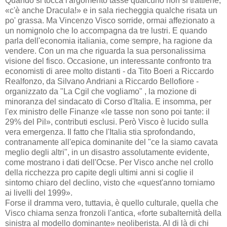
Quando si tocca l'argomento tasse qualcuno non si trattiene,
«c'è anche Dracula!» e in sala riecheggia qualche risata un
po' grassa. Ma Vincenzo Visco sorride, ormai affezionato a
un nomignolo che lo accompagna da tre lustri. E quando
parla dell'economia italiania, come sempre, ha ragione da
vendere. Con un ma che riguarda la sua personalissima
visione del fisco. Occasione, un interessante confronto tra
economisti di aree molto distanti - da Tito Boeri a Riccardo
Realfonzo, da Silvano Andriani a Riccardo Bellofiore -
organizzato da "La Cgil che vogliamo" , la mozione di
minoranza del sindacato di Corso d'Italia. E insomma, per
l'ex ministro delle Finanze «le tasse non sono poi tante: il
29% del Pil», contributi esclusi. Però Visco è lucido sulla
vera emergenza. Il fatto che l'Italia stia sprofondando,
contranamente all'epica dominanite del "ce la siamo cavata
meglio degli altri", in un disastro assolutamente evidente,
come mostrano i dati dell'Ocse. Per Visco anche nel crollo
della ricchezza pro capite degli ultimi anni si coglie il
sintomo chiaro del declino, visto che «quest'anno torniamo
ai livelli del 1999».
Forse il dramma vero, tuttavia, è quello culturale, quella che
Visco chiama senza fronzoli l'antica, «forte subalternità della
sinistra al modello dominante» neoliberista. Al di là di chi