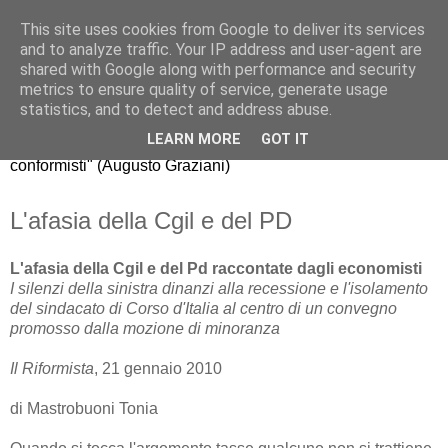
This site uses cookies from Google to deliver its services
Riccardo Realfonzo
and to analyze traffic. Your IP address and user-agent are
shared with Google along with performance and security
metrics to ensure quality of service, generate usage
"dissento da quello che gli economisti americani chiamano
statistics, and to detect and address abuse.
mainstream, il comune modo di pensare della maggioranza.
LEARN MORE
GOT IT
La nuova generazione di economisti, purtroppo, è fatta di
conformisti" (Augusto Graziani)
L'afasia della Cgil e del PD
L'afasia della Cgil e del Pd raccontate dagli economisti
I silenzi della sinistra dinanzi alla recessione e l'isolamento
del sindacato di Corso d'Italia al centro di un convegno
promosso dalla mozione di minoranza
Il Riformista
, 21 gennaio 2010
di Mastrobuoni Tonia