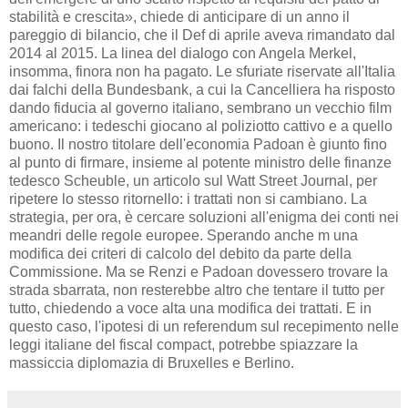
stabilità e crescita», chiede di anticipare di un anno il
pareggio di bilancio, che il Def di aprile aveva rimandato dal
2014 al 2015. La linea del dialogo con Angela Merkel,
insomma, finora non ha pagato. Le sfuriate riservate all'Italia
dai falchi della Bundesbank, a cui la Cancelliera ha risposto
dando fiducia al governo italiano, sembrano un vecchio film
americano: i tedeschi giocano al poliziotto cattivo e a quello
buono. Il nostro titolare dell'economia Padoan è giunto fino
al punto di firmare, insieme al potente ministro delle finanze
tedesco Scheuble, un articolo sul Watt Street Journal, per
ripetere lo stesso ritornello: i trattati non si cambiano. La
strategia, per ora, è cercare soluzioni all'enigma dei conti nei
meandri delle regole europee. Sperando anche m una
modifica dei criteri di calcolo del debito da parte della
Commissione. Ma se Renzi e Padoan dovessero trovare la
strada sbarrata, non resterebbe altro che tentare il tutto per
tutto, chiedendo a voce alta una modifica dei trattati. E in
questo caso, l'ipotesi di un referendum sul recepimento nelle
leggi italiane del fiscal compact, potrebbe spiazzare la
massiccia diplomazia di Bruxelles e Berlino.