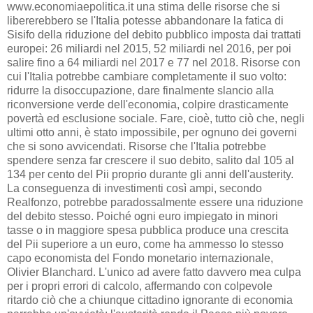
www.economiaepolitica.it una stima delle risorse che si
libererebbero se l'Italia potesse abbandonare la fatica di
Sisifo della riduzione del debito pubblico imposta dai trattati
europei: 26 miliardi nel 2015, 52 miliardi nel 2016, per poi
salire fino a 64 miliardi nel 2017 e 77 nel 2018. Risorse con
cui l'Italia potrebbe cambiare completamente il suo volto:
ridurre la disoccupazione, dare finalmente slancio alla
riconversione verde dell'economia, colpire drasticamente
povertà ed esclusione sociale. Fare, cioè, tutto ciò che, negli
ultimi otto anni, è stato impossibile, per ognuno dei governi
che si sono avvicendati. Risorse che l'Italia potrebbe
spendere senza far crescere il suo debito, salito dal 105 al
134 per cento del Pii proprio durante gli anni dell'austerity.
La conseguenza di investimenti così ampi, secondo
Realfonzo, potrebbe paradossalmente essere una riduzione
del debito stesso. Poiché ogni euro impiegato in minori
tasse o in maggiore spesa pubblica produce una crescita
del Pii superiore a un euro, come ha ammesso lo stesso
capo economista del Fondo monetario internazionale,
Olivier Blanchard. L'unico ad avere fatto davvero mea culpa
per i propri errori di calcolo, affermando con colpevole
ritardo ciò che a chiunque cittadino ignorante di economia