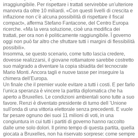
irraggiungibile. Per rispettare i trattati servirebbe un'ulteriore
manovra da oltre 10 miliardi. «Con questi livelli di crescita e
inflazione non c'è alcuna possibilità di rispettare il fiscal
compact», afferma Stefano Fantacone, del Centro Europa
ricerche. «Ma la vera soluzione, cioè una modifica dei
trattati, per ora non è politicamente raggiungibile. Ï governo
oggi non può far altro che sfruttare tutti i margini di flessibilità
possibili».
Insomma, se questo scenario, come tutto lascia credere,
dovesse realizzarsi, il giovane rottamatore sarebbe costretto
suo malgrado a diventare la copia sbiadita del tecnocrate
Mario Monti. Ancora tagli e nuove tasse per inseguire la
chimera dell'Europa.
Un finale che il premier vuole evitare a tutti i costi. E per farlo
l'unica speranza è vincere la partita diplomatica che ha
aperto a Bruxelles. Le condizioni ambientali sono tutte a suo
favore. Renzi è diventato presidente di turno dell 'Unione
sull'onda di una vittoria elettorale senza precedenti. E vuole
far pesare ognuno dei suoi 11 milioni di voti, in una
congiuntura in cui tutti i partiti di governo hanno raccolto
dalle urne solo dolori. Il primo tempo di questa partita, quella
giocata a Bruxelles, non ha riservato sorprese: come sempre