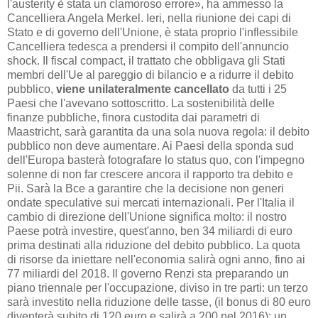
l'austerity è stata un clamoroso errore», ha ammesso la
Cancelliera Angela Merkel. Ieri, nella riunione dei capi di
Stato e di governo dell'Unione, è stata proprio l'inflessibile
Cancelliera tedesca a prendersi il compito dell'annuncio
shock. Il fiscal compact, il trattato che obbligava gli Stati
membri dell'Ue al pareggio di bilancio e a ridurre il debito
pubblico,
viene unilateralmente cancellato
da tutti i 25
Paesi che l'avevano sottoscritto. La sostenibilità delle
finanze pubbliche, finora custodita dai parametri di
Maastricht, sarà garantita da una sola nuova regola: il debito
pubblico non deve aumentare. Ai Paesi della sponda sud
dell'Europa basterà fotografare lo status quo, con l'impegno
solenne di non far crescere ancora il rapporto tra debito e
Pii. Sarà la Bce a garantire che la decisione non generi
ondate speculative sui mercati internazionali. Per l'Italia il
cambio di direzione dell'Unione significa molto: il nostro
Paese potrà investire, quest'anno, ben 34 miliardi di euro
prima destinati alla riduzione del debito pubblico. La quota
di risorse da iniettare nell'economia salirà ogni anno, fino ai
77 miliardi del 2018. Il governo Renzi sta preparando un
piano triennale per l'occupazione, diviso in tre parti: un terzo
sarà investito nella riduzione delle tasse, (il bonus di 80 euro
diventerà subito di 120 euro e salirà a 200 nel 2016); un