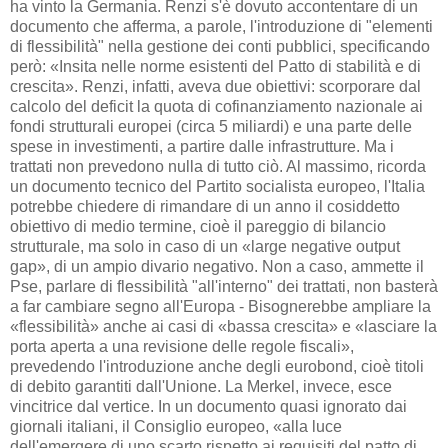
ha vinto la Germania. Renzi s'è dovuto accontentare di un
documento che afferma, a parole, l'introduzione di "elementi
di flessibilità" nella gestione dei conti pubblici, specificando
però: «Insita nelle norme esistenti del Patto di stabilità e di
crescita». Renzi, infatti, aveva due obiettivi: scorporare dal
calcolo del deficit la quota di cofinanziamento nazionale ai
fondi strutturali europei (circa 5 miliardi) e una parte delle
spese in investimenti, a partire dalle infrastrutture. Ma i
trattati non prevedono nulla di tutto ciò. Al massimo, ricorda
un documento tecnico del Partito socialista europeo, l'Italia
potrebbe chiedere di rimandare di un anno il cosiddetto
obiettivo di medio termine, cioè il pareggio di bilancio
strutturale, ma solo in caso di un «large negative output
gap», di un ampio divario negativo. Non a caso, ammette il
Pse, parlare di flessibilità "all'interno" dei trattati, non basterà
a far cambiare segno all'Europa - Bisognerebbe ampliare la
«flessibilità» anche ai casi di «bassa crescita» e «lasciare la
porta aperta a una revisione delle regole fiscali»,
prevedendo l'introduzione anche degli eurobond, cioè titoli
di debito garantiti dall'Unione. La Merkel, invece, esce
vincitrice dal vertice. In un documento quasi ignorato dai
giornali italiani, il Consiglio europeo, «alla luce
dell'emergere di uno scarto rispetto ai requisiti del patto di