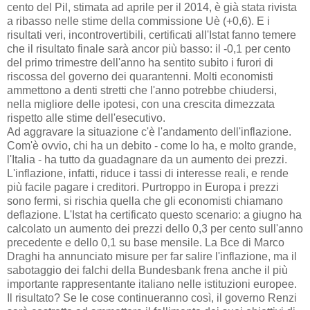
cento del Pil, stimata ad aprile per il 2014, è già stata rivista
a ribasso nelle stime della commissione Uè (+0,6). E i
risultati veri, incontrovertibili, certificati all'Istat fanno temere
che il risultato finale sarà ancor più basso: il -0,1 per cento
del primo trimestre dell'anno ha sentito subito i furori di
riscossa del governo dei quarantenni. Molti economisti
ammettono a denti stretti che l'anno potrebbe chiudersi,
nella migliore delle ipotesi, con una crescita dimezzata
rispetto alle stime dell'esecutivo.
Ad aggravare la situazione c'è l'andamento dell'inflazione.
Com'è ovvio, chi ha un debito - come lo ha, e molto grande,
l'Italia - ha tutto da guadagnare da un aumento dei prezzi.
L'inflazione, infatti, riduce i tassi di interesse reali, e rende
più facile pagare i creditori. Purtroppo in Europa i prezzi
sono fermi, si rischia quella che gli economisti chiamano
deflazione. L'Istat ha certificato questo scenario: a giugno ha
calcolato un aumento dei prezzi dello 0,3 per cento sull'anno
precedente e dello 0,1 su base mensile. La Bce di Marco
Draghi ha annunciato misure per far salire l'inflazione, ma il
sabotaggio dei falchi della Bundesbank frena anche il più
importante rappresentante italiano nelle istituzioni europee.
Il risultato? Se le cose continueranno così, il governo Renzi