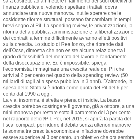
sarà costretto ad ammettere il fallimento dei suoi obiettivi di
finanza pubblica e, volendo rispettare i trattati, dovrà
annunciare una nuova manovra. Inutile sperare che le
cosiddette riforme strutturali possano far cambiare in tempi
brevi segno al Pil. La spending review, le privatizzazioni, la
riforma della pubblica amministrazione e la liberalizzazione
dei contratti a termine difficilmente avranno effetti positivi
sulla crescita. Lo studio di Realfonzo, che riprende dati
dell'Ocse, dimostra che non esiste alcuna relazione tra il
grado di flessibilità del mercato del lavoro e l'andamento
della disoccupazione. Ed è impossibile, spiega
l'economista, immaginare una crescita reale del Pii che
arrivi al 2 per cento nel quadro della spending review (50
miliardi di tagli alla spesa pubblica in 3 anni). D'altronde, la
spesa dello Stato si è ridotta come quota del Pil del 6 per
cento dal 1990 a oggi.
La via, insomma, è stretta e piena di insidie. La bassa
crescita potrebbe costringere il governo, già a ottobre, a una
mini manovra per restare sotto il parametro del 3 per cento
nel rapporto deficit/Pil. Poi, nel 2015, si aprirà la partita del
fiscal compact: per ridurre il debito senza ulteriori manovre
la somma tra crescita economica e inflazione dovrebbe
essere superiore al 3 per cento, un obiettivo che ora sembra