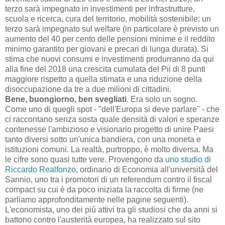
terzo sarà impegnato in investimenti per infrastrutture,
scuola e ricerca, cura del territorio, mobilità sostenibile; un
terzo sarà impegnato sul welfare (in particolare è previsto un
aumento del 40 per cento delle pensioni minime e il reddito
minimo garantito per giovani e precari di lunga durata). Si
stima che nuovi consumi e investimenti produrranno da qui
alla fine del 2018 una crescita cumulata del Pii di 8 punti
maggiore rispetto a quella stimata e una riduzione della
disoccupazione da tre a due milioni di cittadini.
Bene, buongiorno, ben svegliati
. Era solo un sogno.
Come uno di quegli spot - "dell'Europa si deve parlare" - che
ci raccontano senza sosta quale densità di valori e speranze
contenesse l'ambizioso e visionario progetto di unire Paesi
tanto diversi sotto un'unica bandiera, con una moneta e
istituzioni comuni. La realtà, purtroppo, è molto diversa. Ma
le cifre sono quasi tutte vere. Provengono da
uno studio di
Riccardo Realfonzo
, ordinario di Economia all'università del
Sannio, uno tra i promotori di un referendum contro il fiscal
compact su cui è da poco iniziata la raccolta di firme (ne
parliamo approfonditamente nelle pagine seguenti).
L'economista, uno dei più attivi tra gli studiosi che da anni si
battono contro l'austerità europea, ha realizzato sul sito