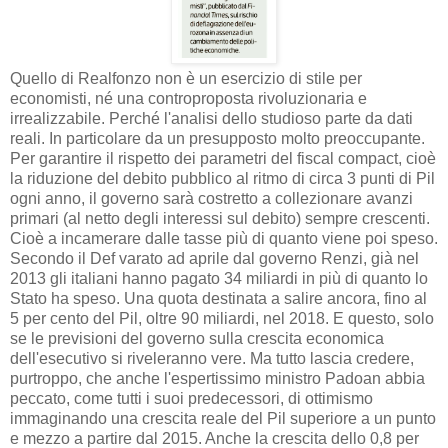
Quello di Realfonzo non è un esercizio di stile per
economisti, né una controproposta rivoluzionaria e
irrealizzabile. Perché l'analisi dello studioso parte da dati
reali. In particolare da un presupposto molto preoccupante.
Per garantire il rispetto dei parametri del fiscal compact, cioè
la riduzione del debito pubblico al ritmo di circa 3 punti di Pil
ogni anno, il governo sarà costretto a collezionare avanzi
primari (al netto degli interessi sul debito) sempre crescenti.
Cioè a incamerare dalle tasse più di quanto viene poi speso.
Secondo il Def varato ad aprile dal governo Renzi, già nel
2013 gli italiani hanno pagato 34 miliardi in più di quanto lo
Stato ha speso. Una quota destinata a salire ancora, fino al
5 per cento del Pil, oltre 90 miliardi, nel 2018. E questo, solo
se le previsioni del governo sulla crescita economica
dell'esecutivo si riveleranno vere. Ma tutto lascia credere,
purtroppo, che anche l'espertissimo ministro Padoan abbia
peccato, come tutti i suoi predecessori, di ottimismo
immaginando una crescita reale del Pil superiore a un punto
e mezzo a partire dal 2015. Anche la crescita dello 0,8 per