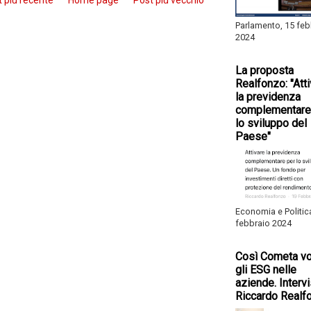
 più recente
Home page
Post più vecchio
Parlamento, 15 feb
2024
La proposta
Realfonzo: "Att
la previdenza
complementare
lo sviluppo del
Paese"
Economia e Politic
febbraio 2024
Così Cometa vo
gli ESG nelle
aziende. Intervi
Riccardo Realf