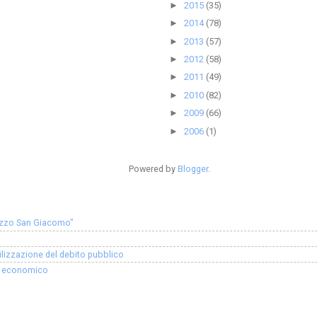
2015
(35)
►
2014
(78)
►
2013
(57)
►
2012
(58)
►
2011
(49)
►
2010
(82)
►
2009
(66)
►
2006
(1)
►
Powered by
Blogger
.
lazzo San Giacomo"
ilizzazione del debito pubblico
ro economico