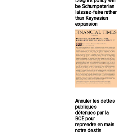
Draghi's policy will
be Schumpeterian
laissez-faire rather
than Keynesian
expansion
Annuler les dettes
publiques
détenues par la
BCE pour
reprendre en main
notre destin