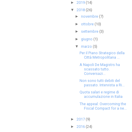
2019
(14)
►
2018
(26)
▼
novembre
(7)
►
ottobre
(10)
►
settembre
(3)
►
giugno
(1)
►
marzo
(5)
▼
Per il Piano Strategico della
Città Metropolitana ...
A Napoli De Magistrs ha
scassato tutto.
Conversazi...
Non sono tutti debiti del
passato. Intervista a Ri...
Quota salari e regime di
accumulazione in Italia
The appeal: Overcoming the
Fiscal Compact for a ne...
2017
(9)
►
2016
(24)
►