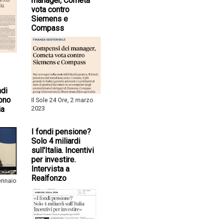
manager, Cometa
vota contro
Siemens e
Compass
ndi
ono
Il Sole 24 Ore, 2 marzo
ia
2023
I fondi pensione?
Solo 4 miliardi
sull'Italia. Incentivi
per investire.
Intervista a
Realfonzo
gennaio