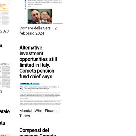
Corriere della Sera, 12
 2023
febbraio 2024
a.
Alternative
investment
opportunities still
limited in Italy,
Cometa pension
fund chief says
 3
MandateWire - Financial
atale
Times
sta
Compensi dei