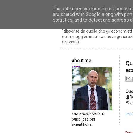
This site uses cookies from Google to 
are shared with Google along with perf
Riccardo Realfon
statistics, and to detect and address 
"dissento da quello che gli economis
della maggioranza. La nuova generazio
Graziani)
about me
Quo
acc
Quot
di R
Eco
[cli
Mio breve profilo e
pubblicazioni
scientifiche