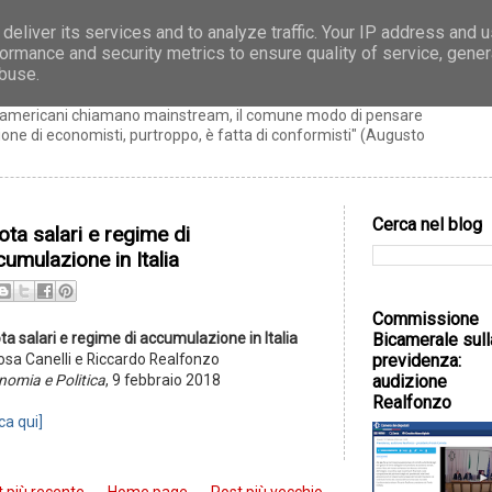
deliver its services and to analyze traffic. Your IP address and 
ormance and security metrics to ensure quality of service, gene
zo
abuse.
ti americani chiamano mainstream, il comune modo di pensare
ne di economisti, purtroppo, è fatta di conformisti" (Augusto
Cerca nel blog
ta salari e regime di
umulazione in Italia
Commissione
Bicamerale sull
a salari e regime di accumulazione in Italia
previdenza:
osa Canelli e Riccardo Realfonzo
audizione
nomia e Politica
, 9 febbraio 2018
Realfonzo
cca qui]