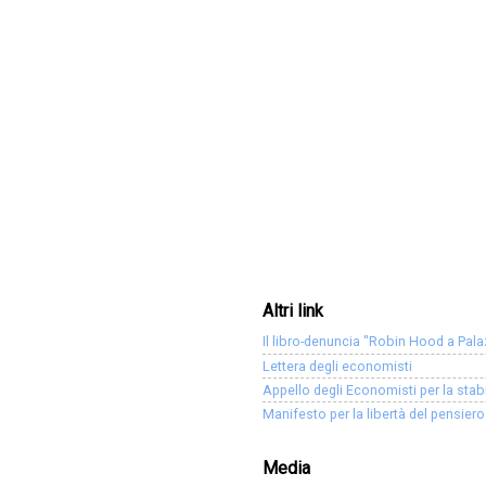
Altri link
Il libro-denuncia "Robin Hood a Pa
Lettera degli economisti
Appello degli Economisti per la stab
Manifesto per la libertà del pensie
Media