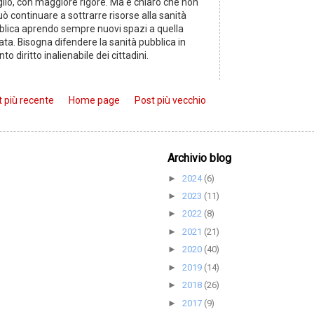
lio, con maggiore rigore. Ma è chiaro che non
uò continuare a sottrarre risorse alla sanità
blica aprendo sempre nuovi spazi a quella
ata. Bisogna difendere la sanità pubblica in
to diritto inalienabile dei cittadini.
 più recente
Home page
Post più vecchio
Archivio blog
2024
(6)
►
2023
(11)
►
2022
(8)
►
2021
(21)
►
2020
(40)
►
2019
(14)
►
2018
(26)
►
2017
(9)
►