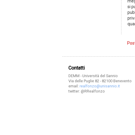
meg
si p
pub
priv
quan
Post
Contatti
DEMM - Università del Sannio
Via delle Puglie 82 - 82100 Benevento
email:
realfonzo@unisannio.it
twitter: @RRealfonzo