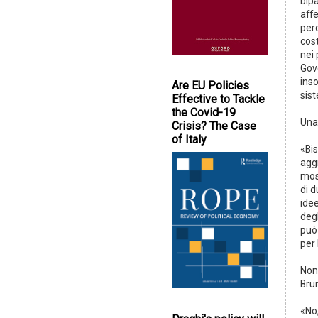
bipa
affe
per
cost
nei 
Gov
ins
Are EU Policies
sis
Effective to Tackle
the Covid-19
Una 
Crisis? The Case
of Italy
«Bis
agg
mos
di 
idee
degl
può 
per 
Non
Bru
«No