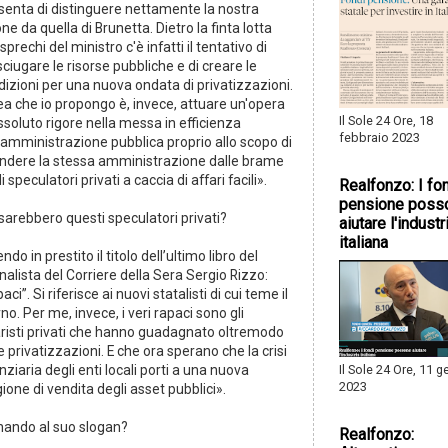
senta di distinguere nettamente la nostra
ne da quella di Brunetta. Dietro la finta lotta
 sprechi del ministro c'è infatti il tentativo di
ciugare le risorse pubbliche e di creare le
izioni per una nuova ondata di privatizzazioni.
ea che io propongo è, invece, attuare un'opera
Il Sole 24 Ore, 18
ssoluto rigore nella messa in efficienza
febbraio 2023
'amministrazione pubblica proprio allo scopo di
endere la stessa amministrazione dalle brame
i speculatori privati a caccia di affari facili».
Realfonzo: I fo
pensione poss
sarebbero questi speculatori privati?
aiutare l'industr
italiana
ndo in prestito il titolo dell’ultimo libro del
nalista del Corriere della Sera Sergio Rizzo:
aci”. Si riferisce ai nuovi statalisti di cui teme il
rno. Per me, invece, i veri rapaci sono gli
aristi privati che hanno guadagnato oltremodo
e privatizzazioni. E che ora sperano che la crisi
Il Sole 24 Ore, 11 
nziaria degli enti locali porti a una nuova
2023
ione di vendita degli asset pubblici».
nando al suo slogan?
Realfonzo: