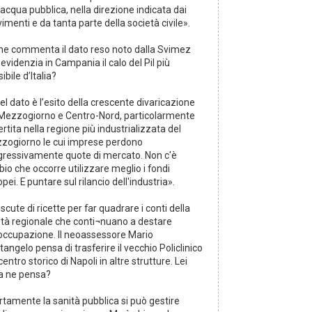
'acqua pubblica, nella direzione indicata dai
menti e da tanta parte della società civile».
e commenta il dato reso noto dalla Svimez
evidenzia in Campania il calo del Pil più
ibile d’Italia?
l dato è l’esito della crescente divaricazione
 Mezzogiorno e Centro-Nord, particolarmente
rtita nella regione più industrializzata del
zogiorno le cui imprese perdono
gressivamente quote di mercato. Non c'è
io che occorre utilizzare meglio i fondi
pei. E puntare sul rilancio dell'industria».
iscute di ricette per far quadrare i conti della
ità regionale che conti¬nuano a destare
occupazione. Il neoassessore Mario
angelo pensa di trasferire il vecchio Policlinico
centro storico di Napoli in altre strutture. Lei
a ne pensa?
rtamente la sanità pubblica si può gestire