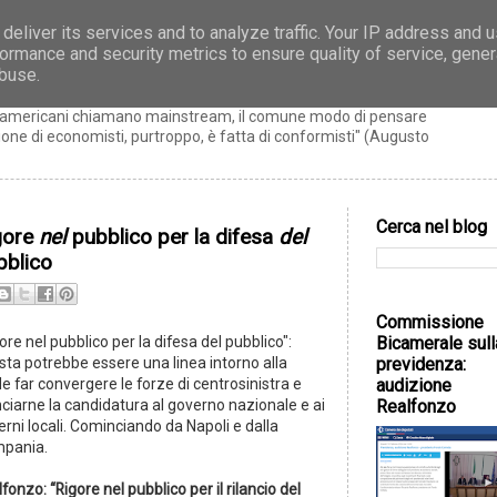
deliver its services and to analyze traffic. Your IP address and 
ormance and security metrics to ensure quality of service, gene
zo
abuse.
ti americani chiamano mainstream, il comune modo di pensare
ne di economisti, purtroppo, è fatta di conformisti" (Augusto
Cerca nel blog
gore
nel
pubblico per la difesa
del
bblico
Commissione
Bicamerale sull
ore nel pubblico per la difesa del pubblico":
previdenza:
sta potrebbe essere una linea intorno alla
audizione
e far convergere le forze di centrosinistra e
Realfonzo
nciarne la candidatura al governo nazionale e ai
rni locali. Cominciando da Napoli e dalla
pania.
fonzo: “Rigore nel pubblico per il rilancio del