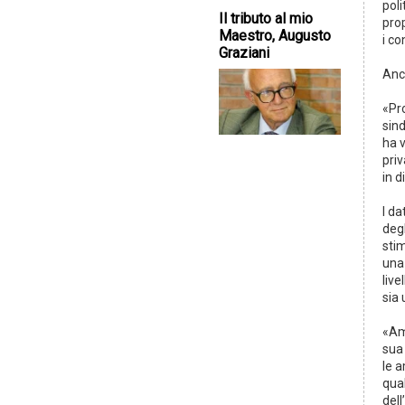
poli
Il tributo al mio
prop
Maestro, Augusto
i co
Graziani
Anc
«Pro
sin
ha v
priv
in d
I da
deg
stim
una 
live
sia
«Am
sua
le 
qual
del