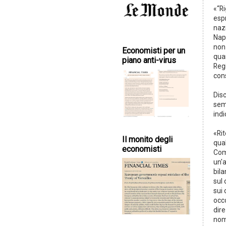
«“Ri
esp
naz
Napo
non 
Economisti per un
qua
piano anti-virus
Reg
con
Dis
sem
ind
«Rit
Il monito degli
qual
economisti
Com
un'
bila
sul 
sui 
occ
dire
nom