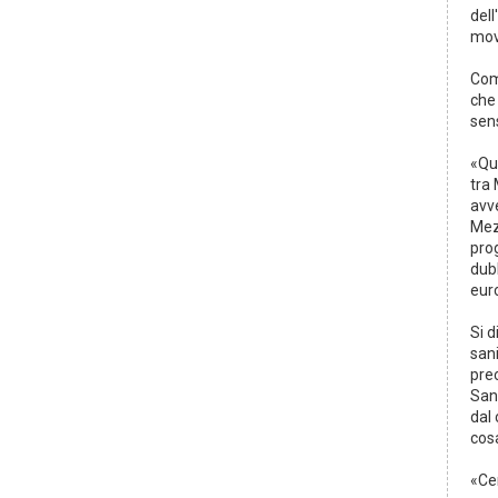
dell
movi
Com
che 
sens
«Que
tra
avve
Mez
pro
dubb
euro
Si d
san
pre
Sant
dal 
cos
«Ce