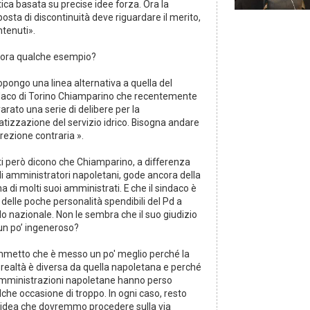
tica basata su precise idee forza. Ora la
osta di discontinuità deve riguardare il merito,
ntenuti».
ora qualche esempio?
pongo una linea alternativa a quella del
daco di Torino Chiamparino che recentemente
arato una serie di delibere per la
atizzazione del servizio idrico. Bisogna andare
irezione contraria ».
ti però dicono che Chiamparino, a differenza
li amministratori napoletani, gode ancora della
a di molti suoi amministrati. E che il sindaco è
delle poche personalità spendibili del Pd a
llo nazionale. Non le sembra che il suo giudizio
 un po’ ingeneroso?
metto che è messo un po' meglio perché la
 realtà è diversa da quella napoletana e perché
amministrazioni napoletane hanno perso
che occasione di troppo. In ogni caso, resto
l’idea che dovremmo procedere sulla via