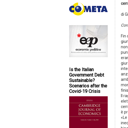
cent
di 
Cor
Fin
giu
non 
punt
era
giu
inte
Is the Italian
anzi
Government Debt
ambi
Sustainable?
mon
Scenarios after the
fini
Covid-19 Crisis
Il 
elet
cent
è p
«Le
ineq