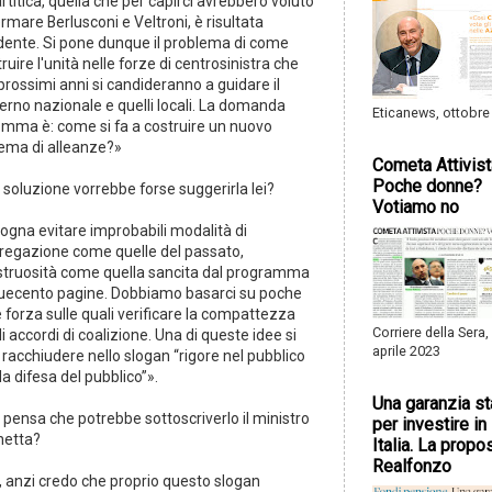
rtitica, quella che per capirci avrebbero voluto
rmare Berlusconi e Veltroni, è risultata
dente. Si pone dunque il problema di come
ruire l'unità nelle forze di centrosinistra che
prossimi anni si candideranno a guidare il
erno nazionale e quelli locali. La domanda
Eticanews, ottobre
omma è: come si fa a costruire un nuovo
tema di alleanze?»
Cometa Attivist
Poche donne?
soluzione vorrebbe forse suggerirla lei?
Votiamo no
ogna evitare improbabili modalità di
regazione come quelle del passato,
truosità come quella sancita dal programma
duecento pagine. Dobbiamo basarci su poche
 forza sulle quali verificare la compattezza
Corriere della Sera,
i accordi di coalizione. Una di queste idee si
aprile 2023
racchiudere nello slogan “rigore nel pubblico
la difesa del pubblico”».
Una garanzia st
 pensa che potrebbe sottoscriverlo il ministro
per investire in
netta?
Italia. La propo
Realfonzo
, anzi credo che proprio questo slogan