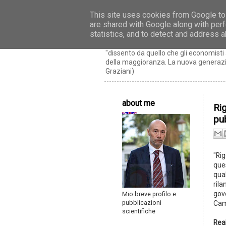
This site uses cookies from Google to 
are shared with Google along with perf
Riccardo Realfon
statistics, and to detect and address 
"dissento da quello che gli economis
della maggioranza. La nuova generazio
Graziani)
about me
Ri
pu
"Rig
que
qual
rila
gove
Mio breve profilo e
pubblicazioni
Cam
scientifiche
Real