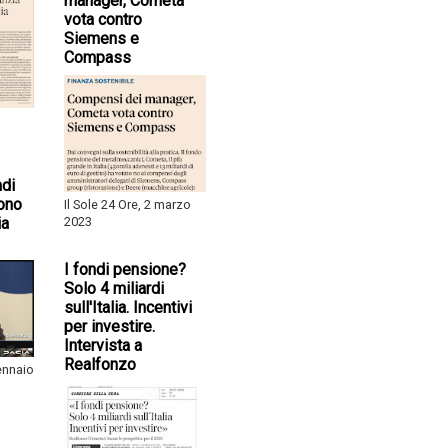
manager, Cometa
vota contro
Siemens e
Compass
ndi
ono
Il Sole 24 Ore, 2 marzo
ia
2023
I fondi pensione?
Solo 4 miliardi
sull'Italia. Incentivi
per investire.
Intervista a
Realfonzo
gennaio