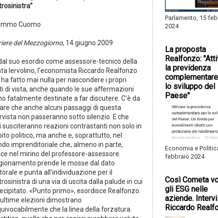
rosinistra”
Parlamento, 15 feb
Gimmo Cuomo
2024
riere del Mezzogiorno
, 14 giugno 2009
La proposta
Realfonzo: "Att
 dal suo esordio come assessore-tecnico della
la previdenza
nta Iervolino, l’economista Riccardo Realfonzo
complementare
ha fatto mai nulla per nascondere i propri
lo sviluppo del
i di vista, anche quando le sue affermazioni
Paese"
no fatalmente destinate a far discutere. C’è da
rare che anche alcuni passaggi di questa
rvista non passeranno sotto silenzio. E che
 susciteranno reazioni contrastanti non solo in
to politico, ma anche e, soprattutto, nel
do imprenditoriale che, almeno in parte,
Economia e Politic
sce nel mirino del professore-assessore.
febbraio 2024
ragionamento prende le mosse dal dato
torale e punta all’individuazione per il
Così Cometa vo
rosinistra di una via di uscita dalla palude in cui
gli ESG nelle
recipitato. «Punto primo», esordisce Realfonzo:
aziende. Intervi
 ultime elezioni dimostrano
Riccardo Realf
uivocabilmente che la linea della forzatura