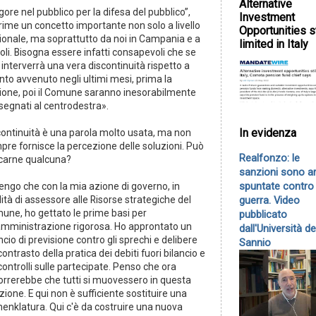
Alternative
gore nel pubblico per la difesa del pubblico”,
Investment
rime un concetto importante non solo a livello
Opportunities st
ionale, ma soprattutto da noi in Campania e a
limited in Italy
li. Bisogna essere infatti consapevoli che se
interverrà una vera discontinuità rispetto a
nto avvenuto negli ultimi mesi, prima la
ione, poi il Comune saranno inesorabilmente
segnati al centrodestra».
In evidenza
continuità è una parola molto usata, ma non
pre fornisce la percezione delle soluzioni. Può
Realfonzo: le
icarne qualcuna?
sanzioni sono a
spuntate contro 
engo che con la mia azione di governo, in
guerra. Video
ità di assessore alle Risorse strategiche del
une, ho gettato le prime basi per
pubblicato
amministrazione rigorosa. Ho approntato un
dall'Università de
ncio di previsione contro gli sprechi e delibere
Sannio
contrasto della pratica dei debiti fuori bilancio e
controlli sulle partecipate. Penso che ora
orrerebbe che tutti si muovessero in questa
zione. E qui non è sufficiente sostituire una
enklatura. Qui c'è da costruire una nuova