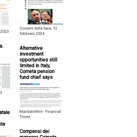
Corriere della Sera, 12
 2023
febbraio 2024
a.
Alternative
investment
opportunities still
limited in Italy,
Cometa pension
fund chief says
 3
MandateWire - Financial
atale
Times
sta
Compensi dei