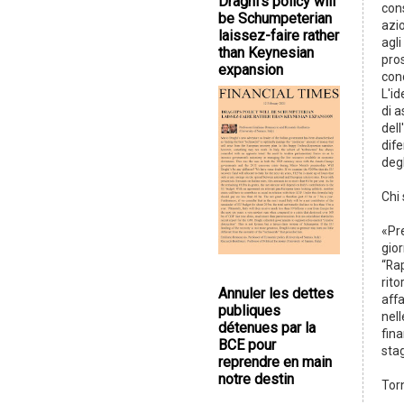
Draghi's policy will
con
be Schumpeterian
azio
laissez-faire rather
agli
than Keynesian
pros
expansion
cond
L'id
di a
dell
dif
degl
Chi 
«Pre
gior
“Rap
rito
Annuler les dettes
aff
publiques
nell
détenues par la
fina
BCE pour
stag
reprendre en main
notre destin
Tor