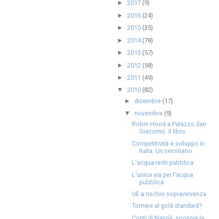
2017
(9)
►
2016
(24)
►
2015
(35)
►
2014
(78)
►
2013
(57)
►
2012
(58)
►
2011
(49)
►
2010
(82)
▼
dicembre
(17)
►
novembre
(9)
▼
Robin Hood a Palazzo San
Giacomo. Il libro
Competitività e sviluppo in
Italia. Un seminario
L'acqua resti pubblica
L'unica via per l'acqua
pubblica
UE a rischio sopravvivenza
Tornare al gold standard?
Conti di Napoli, scoppia la