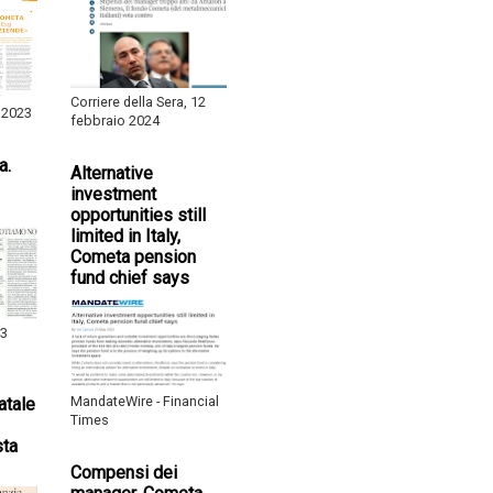
Corriere della Sera, 12
 2023
febbraio 2024
a.
Alternative
investment
opportunities still
limited in Italy,
Cometa pension
fund chief says
 3
MandateWire - Financial
atale
Times
sta
Compensi dei