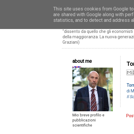
This site uses cookies from Google to 
are shared with Google along with perf
Riccardo Realfon
statistics, and to detect and address 
"dissento da quello che gli economis
della maggioranza. La nuova generazio
Graziani)
about me
To
Tor
di 
Il S
Mio breve profilo e
Post
pubblicazioni
scientifiche