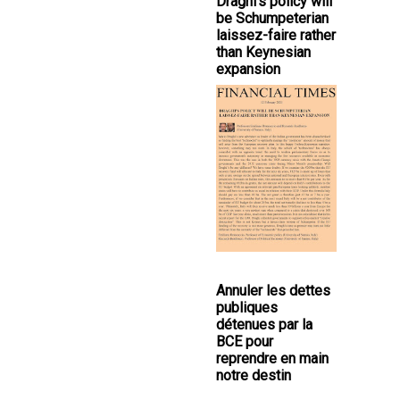
Draghi's policy will
be Schumpeterian
laissez-faire rather
than Keynesian
expansion
Annuler les dettes
publiques
détenues par la
BCE pour
reprendre en main
notre destin