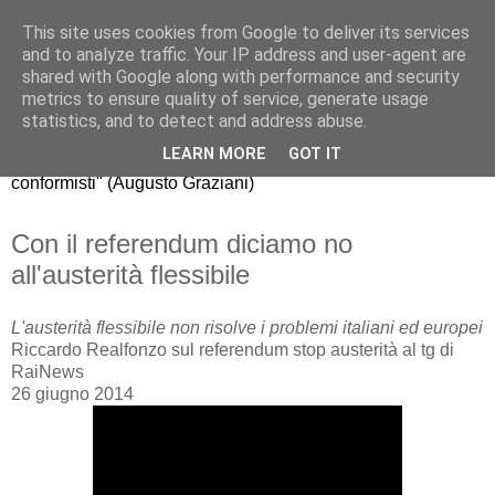
This site uses cookies from Google to deliver its services
Riccardo Realfonzo
and to analyze traffic. Your IP address and user-agent are
shared with Google along with performance and security
metrics to ensure quality of service, generate usage
"dissento da quello che gli economisti americani chiamano
statistics, and to detect and address abuse.
mainstream, il comune modo di pensare della maggioranza.
LEARN MORE
GOT IT
La nuova generazione di economisti, purtroppo, è fatta di
conformisti" (Augusto Graziani)
Con il referendum diciamo no
all'austerità flessibile
L'austerità flessibile non risolve i problemi italiani ed europei
Riccardo Realfonzo sul referendum stop austerità al tg di
RaiNews
26 giugno 2014