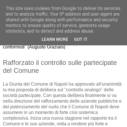
This site uses cookies from Google to deliver its services
Riccardo Realfonzo
and to analyze traffic. Your IP address and user-agent are
shared with Google along with performance and security
metrics to ensure quality of service, generate usage
"dissento da quello che gli economisti americani chiamano
statistics, and to detect and address abuse.
mainstream, il comune modo di pensare della maggioranza.
LEARN MORE
GOT IT
La nuova generazione di economisti, purtroppo, è fatta di
conformisti" (Augusto Graziani)
Rafforzato il controllo sulle partecipate
del Comune
La Giunta del Comune di Napoli ha approvato all'unanimità
la mia proposta di delibera sul "controllo analogo" delle
società partecipate. Con questa delibera finalmente si va
nella direzione del rafforzamento delle aziende pubbliche e
del potenziamento del ruolo che il Comune di Napoli deve
assumere in un momento di forte crisi sistemica
complessiva. Inizia una nuova stagione nel rapporto tra il
Comune e le sue aziende, volta a rendere più forte e