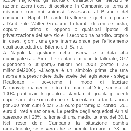
acque migliorerà gli standard qualitativi del servizio e
razionalizzerà i costi di gestione. In Campania sul tema si
misurano con toni animosi l'assessore al Bilancio del
comune di Napoli Riccardo Realfonzo e quello regionale
all'Ambiente Walter Ganapini. Entrambi di centro-sinistra,
eppure il primo si oppone a qualsiasi ipotesi di
privatizzazione del servizio e il secondo ha bandito, proprio
in questi giorni, una gara internazionale per l'affidamento
degli acquedotti del Biferno e di Sarno.
A Napoli la gestione della risorsa è affidata alla
municipalizzata Arin che contano miiioni di fatturato, 372
dipendenti e utiliper4,6 milioni nel 2008 (contro i 2,6
milionidel2006). «L'acqua è un simbolo prima che una
risorsa e a prescindere dalle scelte del legislatore - spiega
Realfonzo - troveremo il modo di lasciare
l'approvvigionamento idrico in mano all'Arin, società al
100% pubblica». ln quanto a standard di qualità gli utenti
napoletani tutto sommato non si lamentano: la tariffa annua
per 200 metri cubi è pari 219 euro per famiglia, contro i 261
euro di media nazionale. Le perdite degli acquedotti Arin si
attestano sul 23%, a fronte di una media italiana del 30,1.
Nel resto della Campania la situazione cambia
radicalmente, se è vero che le perdite toccano il 38 per