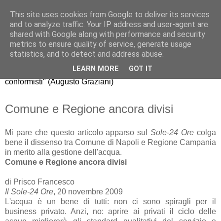
This site uses cookies from Google to deliver its services
Riccardo Realfonzo
and to analyze traffic. Your IP address and user-agent are
shared with Google along with performance and security
metrics to ensure quality of service, generate usage
"dissento da quello che gli economisti americani chiamano
statistics, and to detect and address abuse.
mainstream, il comune modo di pensare della maggioranza.
LEARN MORE
GOT IT
La nuova generazione di economisti, purtroppo, è fatta di
conformisti" (Augusto Graziani)
Comune e Regione ancora divisi
Mi pare che questo articolo apparso sul
Sole-24 Ore
colga
bene il dissenso tra Comune di Napoli e Regione Campania
in merito alla gestione dell'acqua.
Comune e Regione ancora divisi
di Prisco Francesco
Il Sole-24 Ore
, 20 novembre 2009
L'acqua è un bene di tutti: non ci sono spiragli per il
business privato. Anzi, no: aprire ai privati il ciclo delle