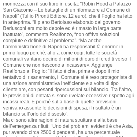
monnezza con il suo libro in uscita: “Robin Hood a Palazzo
San Giacomo – Le battaglie di un riformatore al Comune di
Napoli” (Tullio Pironti Editore, 12 euro), che il Foglio ha letto
in anteprima. “Il piano Bertolaso elaborato dal governo
Berlusconi era molto debole ed è rimasto in larga parte
inattuato”, commenta Realfonzo, “non offriva soluzioni
compiute e definitive al problema”. “Ma anche
l’amministrazione di Napoli ha responsabilità enormi: in
primo luogo perché, allora come oggi, tutte le società
comunali vantano decine di milioni di euro di crediti verso il
Comune che non riescono a incassare». Aggiunge
Realfonzo al Foglio: “Il fatto è che, prima e dopo il mio
tentativo di risanamento, il Comune si è reso protagonista di
una azione amministrativa inefficiente e a volte di tipo
clientelare, con pesanti ripercussioni sul bilancio. Tra l’altro,
le previsioni di entrata si sono rivelate eccessive rispetto agli
incassi reali. E poiché sulla base di quelle previsioni
venivano assunte le decisioni di spesa, il risultato è un
bilancio sull’orlo del dissesto”.
Ma ci sono altre ragioni di natura strutturale alla base
dell’emergenza rifiuti: “Uno dei problemi evidenti è che Asia,
pur avendo circa 2500 dipendenti, ha una percentuale