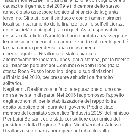
“status monnezzae” in Campania. E lo fa con cognizione di
causa: tra il gennaio del 2009 e il dicembre dello stesso
anno, è stato assessore tecnico al bilancio della giunta
Iervolino. Gli attriti con il sindaco e con gli amministratori
locali sul risanamento delle finanze locali e sull’efficienza
delle società municipali (tra cui quell’Asia responsabile
della racolta rifiuti a Napoli) lo hanno portato a reassegnare
le dimissioni in meno di un anno. Periodo sufficiente perché
la sua carriera prendesse una curiosa piega
cinematografica: Realfonzo è stato chiamato
alternativamente Indiama Jones (dalla stampa, per la ricerca
del “bilancio perduto” del Comune) e Robin Hood (dalla
stessa Rosa Russo Iervolino, dopo le sue dimissioni
all’inizio del 2010, per presunte attitudini da “bandito”
solitario).
Negli anni, Realfonzo si è fatto la reputazione di uno che
non se ne sta in disparte. Nel 2006 ha promosso l’appello
degli economisti per la stabilizzazione del rapporto tra
debito pubblico e pil, durante il governo Prodi è stato
membro del comitato scientifico “Industria 2015” del ministro
Pier Luigi Bersani, ed è stato consigliere economico del
presidente della Regione Puglia, Nichi Vendola. Adesso
Realfonzo si prepara a irrompere nel dibattito sulla