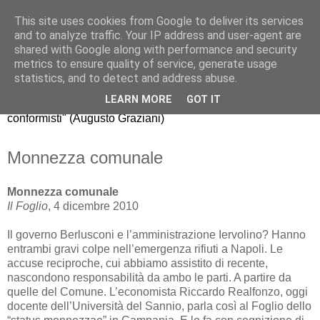
This site uses cookies from Google to deliver its services
Riccardo Realfonzo
and to analyze traffic. Your IP address and user-agent are
shared with Google along with performance and security
metrics to ensure quality of service, generate usage
"dissento da quello che gli economisti americani chiamano
statistics, and to detect and address abuse.
mainstream, il comune modo di pensare della maggioranza.
LEARN MORE
GOT IT
La nuova generazione di economisti, purtroppo, è fatta di
conformisti" (Augusto Graziani)
Monnezza comunale
Monnezza comunale
Il Foglio
, 4 dicembre 2010
Il governo Berlusconi e l’amministrazione Iervolino? Hanno
entrambi gravi colpe nell’emergenza rifiuti a Napoli. Le
accuse reciproche, cui abbiamo assistito di recente,
nascondono responsabilità da ambo le parti. A partire da
quelle del Comune. L’economista Riccardo Realfonzo, oggi
docente dell’Università del Sannio, parla così al Foglio dello